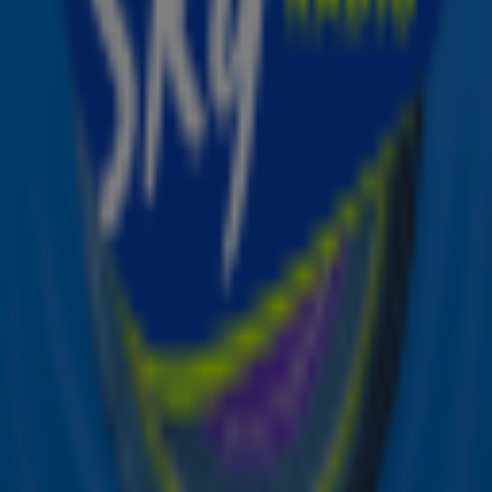
Ontvang onze nieuwsbrief
Meld je aan voor de nieuwsbrief van Sky Radio en blijf op
de hoogte van alle leuke winacties en het laatste nieuws
over je favoriete Sky-artiesten.
Aanmelden
Meld je aan voor onze wekelijkse nieuwsbrief met daarin
het laatste nieuws en aanbiedingen die wijzelf of in
samenwerking met onze partners organiseren. Je kunt je
op ieder moment afmelden. Zie voor meer informatie de
privacyverklaring
.
Snel naar
Online radio luisteren naar Sky Radio
Alle Sky zenders
Hitlijsten
Acties
Sky Radio-app
Sky Radio FM-frequenties per regio
Over Sky Radio