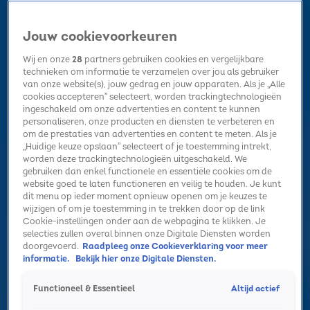
Jouw cookievoorkeuren
Wij en onze
28
partners gebruiken cookies en vergelijkbare
technieken om informatie te verzamelen over jou als gebruiker
van onze website(s), jouw gedrag en jouw apparaten. Als je „Alle
cookies accepteren” selecteert, worden trackingtechnologieën
Home
Kerst
Nieuws
Radio luisteren
Hitlijsten
Acties
ingeschakeld om onze advertenties en content te kunnen
Volg Sky Radio
personaliseren, onze producten en diensten te verbeteren en
om de prestaties van advertenties en content te meten. Als je
„Huidige keuze opslaan” selecteert of je toestemming intrekt,
worden deze trackingtechnologieën uitgeschakeld. We
Zoeken
gebruiken dan enkel functionele en essentiële cookies om de
website goed te laten functioneren en veilig te houden. Je kunt
dit menu op ieder moment opnieuw openen om je keuzes te
wijzigen of om je toestemming in te trekken door op de link
Home
Radio luisteren
Acties
Alle zenders
Summer Top 101
Cookie-instellingen onder aan de webpagina te klikken. Je
selecties zullen overal binnen onze Digitale Diensten worden
doorgevoerd.
Raadpleeg onze Cookieverklaring voor meer
informatie.
Bekijk hier onze Digitale Diensten.
Altijd actief
Functioneel & Essentieel