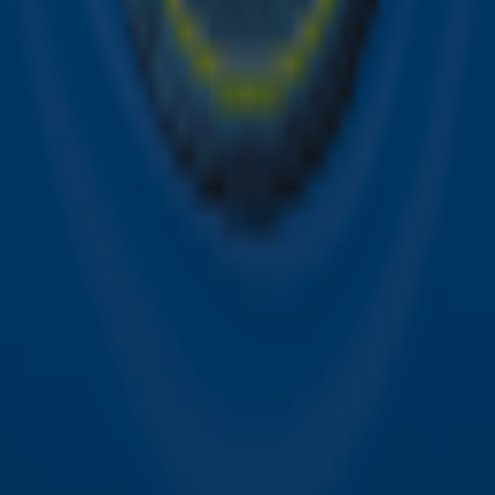
Contact
Voorwaarden
Privacyverklaring
Gebruiksvoorwaarden
Toegankelijkheid
Cookieverklaring
Digitale diensten
Cookie instellingen
Adverteren
Vacatures
Publieksservice
Download de Sky Radio App
Volg Sky Radio
©
2026 Talpa Network. Alle rechten voorbehouden. Geen
tekst- en datamining.
Sky Radio
Nu Live
Non-Stop Greatest Hits