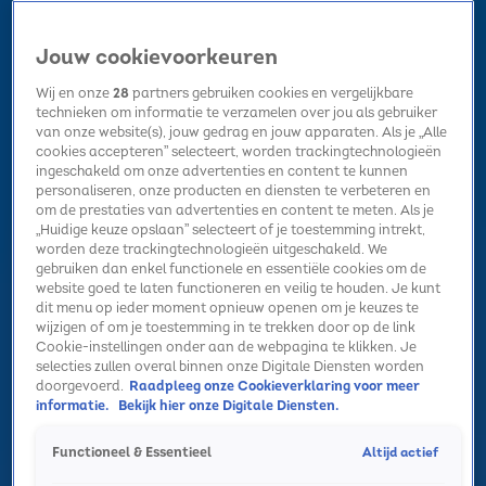
Jouw cookievoorkeuren
Wij en onze
28
partners gebruiken cookies en vergelijkbare
technieken om informatie te verzamelen over jou als gebruiker
van onze website(s), jouw gedrag en jouw apparaten. Als je „Alle
cookies accepteren” selecteert, worden trackingtechnologieën
Home
Kerst
Nieuws
Radio luisteren
Hitlijsten
Acties
ingeschakeld om onze advertenties en content te kunnen
Volg Sky Radio
personaliseren, onze producten en diensten te verbeteren en
om de prestaties van advertenties en content te meten. Als je
„Huidige keuze opslaan” selecteert of je toestemming intrekt,
worden deze trackingtechnologieën uitgeschakeld. We
Zoeken
gebruiken dan enkel functionele en essentiële cookies om de
website goed te laten functioneren en veilig te houden. Je kunt
dit menu op ieder moment opnieuw openen om je keuzes te
wijzigen of om je toestemming in te trekken door op de link
Home
Radio luisteren
Acties
Alle zenders
Summer Top 101
Cookie-instellingen onder aan de webpagina te klikken. Je
selecties zullen overal binnen onze Digitale Diensten worden
doorgevoerd.
Raadpleeg onze Cookieverklaring voor meer
informatie.
Bekijk hier onze Digitale Diensten.
Altijd actief
Functioneel & Essentieel