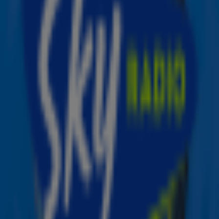
Tijdens de show vliegt de rockchick als een superheldin
door de zaal, terwijl ze haar, toen nieuwe, single 'Just Like
Fire' laat horen! Ze zingt het nummer, titelsong van de
Disneyfilm Alice Through The Looking Glass, hartstikke
live (as always 😌), terwijl ze metershoog boven het
publiek zweeft. Ze danst, ze springt, hangt aan de wijzers
van een klok en schommelt alle kanten op (een knipoog
naar de originele videoclip). Klein detail: ten tijde van dit
optreden was P!nk ook nog eens hartstikke zwanger.
Mind, is, blown! 😍
Lees ook
Quiz: ken jij alle songteksten van P!nk?
Yes! Het nieuwe album van P!nk is
eindelijk hier