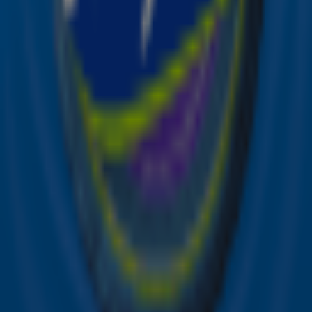
Ontvang onze nieuwsbrief
Meld je aan voor de nieuwsbrief van Sky Radio en blijf op
de hoogte van alle leuke winacties en het laatste nieuws
over je favoriete Sky-artiesten.
Aanmelden
Meld je aan voor onze wekelijkse nieuwsbrief met daarin
het laatste nieuws en aanbiedingen die wijzelf of in
samenwerking met onze partners organiseren. Je kunt je
op ieder moment afmelden. Zie voor meer informatie de
privacyverklaring
.
Snel naar
Online radio luisteren naar Sky Radio
Alle Sky zenders
Hitlijsten
Acties
Sky Radio-app
Sky Radio FM-frequenties per regio
Over Sky Radio
Contact