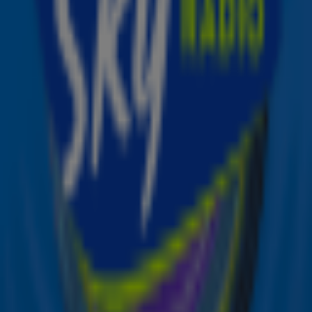
een mogelijke wespenplaag op komst, je hart ophalen.
Thank god ben je niet de enige! Als iemand zich hierin kan
vinden dan is het Adele. De zangeres onderbrak op
komische wijze haar optreden om zichzelf te verlossen
van… een kever!
Ontvang onze nieuwsbrief
Meld je aan voor de nieuwsbrief van Sky Radio en blijf op
de hoogte van alle leuke winacties en het laatste nieuws
over je favoriete Sky-artiesten.
Aanmelden
Meld je aan voor onze wekelijkse nieuwsbrief met daarin
het laatste nieuws en aanbiedingen die wijzelf of in
samenwerking met onze partners organiseren. Je kunt je
op ieder moment afmelden. Zie voor meer informatie de
privacyverklaring
.
Snel naar
Online radio luisteren naar Sky Radio
Alle Sky zenders