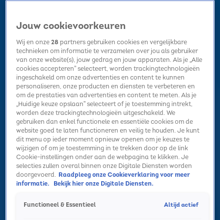
Jouw cookievoorkeuren
Wij en onze
28
partners gebruiken cookies en vergelijkbare
technieken om informatie te verzamelen over jou als gebruiker
van onze website(s), jouw gedrag en jouw apparaten. Als je „Alle
cookies accepteren” selecteert, worden trackingtechnologieën
Home
Kerst
Nieuws
Radio luisteren
Hitlijsten
Acties
ingeschakeld om onze advertenties en content te kunnen
Volg Sky Radio
personaliseren, onze producten en diensten te verbeteren en
om de prestaties van advertenties en content te meten. Als je
„Huidige keuze opslaan” selecteert of je toestemming intrekt,
worden deze trackingtechnologieën uitgeschakeld. We
Zoeken
gebruiken dan enkel functionele en essentiële cookies om de
website goed te laten functioneren en veilig te houden. Je kunt
dit menu op ieder moment opnieuw openen om je keuzes te
wijzigen of om je toestemming in te trekken door op de link
Home
Radio luisteren
Acties
Alle zenders
Summer Top 101
Cookie-instellingen onder aan de webpagina te klikken. Je
selecties zullen overal binnen onze Digitale Diensten worden
doorgevoerd.
Raadpleeg onze Cookieverklaring voor meer
informatie.
Bekijk hier onze Digitale Diensten.
Altijd actief
Functioneel & Essentieel