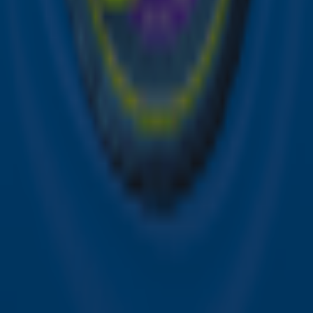
Hitlijsten
Acties
Sky Radio-app
Sky Radio FM-frequenties per regio
Over Sky Radio
Contact
Voorwaarden
Privacyverklaring
Gebruiksvoorwaarden
Toegankelijkheid
Cookieverklaring
Digitale diensten
Cookie instellingen
Adverteren
Vacatures
Publieksservice
Download de Sky Radio App
Volg Sky Radio
©
2026 Talpa Network. Alle rechten voorbehouden. Geen