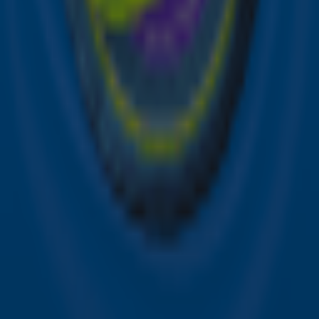
Online radio luisteren naar Sky Radio
Alle Sky zenders
Hitlijsten
Acties
Sky Radio-app
Sky Radio FM-frequenties per regio
Over Sky Radio
Contact
Voorwaarden
Privacyverklaring
Gebruiksvoorwaarden
Toegankelijkheid
Cookieverklaring
Digitale diensten
Cookie instellingen
Adverteren
Vacatures
Publieksservice
Download de Sky Radio App