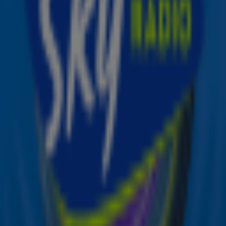
Queen B schreef de song speciaal voor de real action
versie van Disney’s The Lion King. In de film neemt ze de
stem van Nala voor haar rekening. In de video zien we
naast Beyoncé een bijzondere gast, namelijk Blue Ivy, de
zevenjarige dochter van de zangeres. Het meisje draagt
haast dezelfde jurk als haar schitterende moeder.
Ontvang onze nieuwsbrief
Meld je aan voor de nieuwsbrief van Sky Radio en blijf op
de hoogte van alle leuke winacties en het laatste nieuws
over je favoriete Sky-artiesten.
Aanmelden
Meld je aan voor onze wekelijkse nieuwsbrief met daarin
het laatste nieuws en aanbiedingen die wijzelf of in
samenwerking met onze partners organiseren. Je kunt je
op ieder moment afmelden. Zie voor meer informatie de
privacyverklaring
.
Snel naar