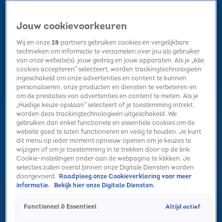
Jouw cookievoorkeuren
Wij en onze
28
partners gebruiken cookies en vergelijkbare
technieken om informatie te verzamelen over jou als gebruiker
van onze website(s), jouw gedrag en jouw apparaten. Als je „Alle
cookies accepteren” selecteert, worden trackingtechnologieën
Home
Kerst
Nieuws
Radio luisteren
Hitlijsten
Acties
ingeschakeld om onze advertenties en content te kunnen
Volg Sky Radio
personaliseren, onze producten en diensten te verbeteren en
om de prestaties van advertenties en content te meten. Als je
„Huidige keuze opslaan” selecteert of je toestemming intrekt,
worden deze trackingtechnologieën uitgeschakeld. We
Zoeken
gebruiken dan enkel functionele en essentiële cookies om de
website goed te laten functioneren en veilig te houden. Je kunt
dit menu op ieder moment opnieuw openen om je keuzes te
wijzigen of om je toestemming in te trekken door op de link
Home
Radio luisteren
Acties
Alle zenders
Summer Top 101
Cookie-instellingen onder aan de webpagina te klikken. Je
selecties zullen overal binnen onze Digitale Diensten worden
doorgevoerd.
Raadpleeg onze Cookieverklaring voor meer
informatie.
Bekijk hier onze Digitale Diensten.
Altijd actief
Functioneel & Essentieel