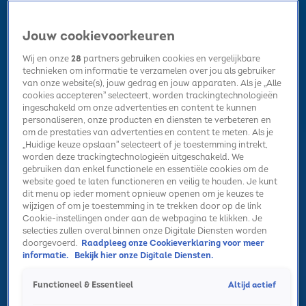
Jouw cookievoorkeuren
Wij en onze
28
partners gebruiken cookies en vergelijkbare
technieken om informatie te verzamelen over jou als gebruiker
van onze website(s), jouw gedrag en jouw apparaten. Als je „Alle
cookies accepteren” selecteert, worden trackingtechnologieën
Home
Kerst
Nieuws
Radio luisteren
Hitlijsten
Acties
ingeschakeld om onze advertenties en content te kunnen
Volg Sky Radio
personaliseren, onze producten en diensten te verbeteren en
om de prestaties van advertenties en content te meten. Als je
„Huidige keuze opslaan” selecteert of je toestemming intrekt,
worden deze trackingtechnologieën uitgeschakeld. We
Zoeken
gebruiken dan enkel functionele en essentiële cookies om de
website goed te laten functioneren en veilig te houden. Je kunt
dit menu op ieder moment opnieuw openen om je keuzes te
wijzigen of om je toestemming in te trekken door op de link
Home
Radio luisteren
Acties
Alle zenders
Summer Top 101
Cookie-instellingen onder aan de webpagina te klikken. Je
selecties zullen overal binnen onze Digitale Diensten worden
doorgevoerd.
Raadpleeg onze Cookieverklaring voor meer
informatie.
Bekijk hier onze Digitale Diensten.
Altijd actief
Functioneel & Essentieel