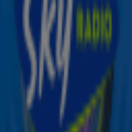
sterren staat? Lees het hieronder !
Tweelingen
22 mei t/m 21 juni
Jouw Sky-song: Independent Woman – Destiny’s Child
Afgelopen maand kreeg je een behoorlijke tegenslag op
werk te verwerken. Laat je niet kisten en blijf positief. Je
bent sterk en onafhankelijk. Met jouw
doorzettingsvermogen en enthousiasme kom je er wel!
Ontvang onze nieuwsbrief
Meld je aan voor de nieuwsbrief van Sky Radio en blijf op
de hoogte van alle leuke winacties en het laatste nieuws
over je favoriete Sky-artiesten.
Aanmelden
Meld je aan voor onze wekelijkse nieuwsbrief met daarin
het laatste nieuws en aanbiedingen die wijzelf of in