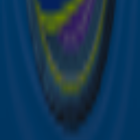
samenwerking met onze partners organiseren. Je kunt je
op ieder moment afmelden. Zie voor meer informatie de
privacyverklaring
.
Snel naar
Online radio luisteren naar Sky Radio
Alle Sky zenders
Hitlijsten
Acties
Sky Radio-app
Sky Radio FM-frequenties per regio
Over Sky Radio
Contact
Voorwaarden
Privacyverklaring
Gebruiksvoorwaarden
Toegankelijkheid
Cookieverklaring
Digitale diensten
Cookie instellingen