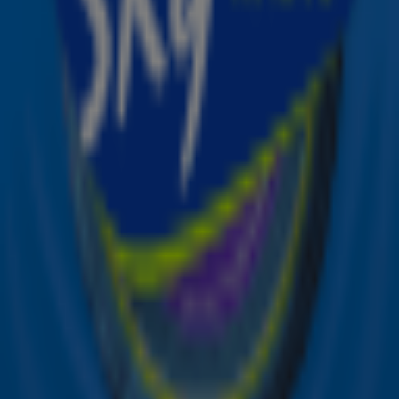
de hoogte van alle leuke winacties en het laatste nieuws
over je favoriete Sky-artiesten.
Aanmelden
Meld je aan voor onze wekelijkse nieuwsbrief met daarin
het laatste nieuws en aanbiedingen die wijzelf of in
samenwerking met onze partners organiseren. Je kunt je
op ieder moment afmelden. Zie voor meer informatie de
privacyverklaring
.
Snel naar
Online radio luisteren naar Sky Radio
Alle Sky zenders
Hitlijsten
Acties
Sky Radio-app
Sky Radio FM-frequenties per regio
Over Sky Radio
Contact
Voorwaarden
Privacyverklaring