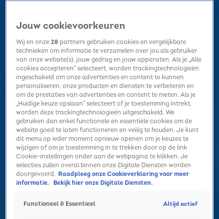
Jouw cookievoorkeuren
Wij en onze
28
partners gebruiken cookies en vergelijkbare
technieken om informatie te verzamelen over jou als gebruiker
van onze website(s), jouw gedrag en jouw apparaten. Als je „Alle
cookies accepteren” selecteert, worden trackingtechnologieën
Home
Kerst
Nieuws
Radio luisteren
Hitlijsten
Acties
ingeschakeld om onze advertenties en content te kunnen
Volg Sky Radio
personaliseren, onze producten en diensten te verbeteren en
om de prestaties van advertenties en content te meten. Als je
„Huidige keuze opslaan” selecteert of je toestemming intrekt,
worden deze trackingtechnologieën uitgeschakeld. We
Zoeken
gebruiken dan enkel functionele en essentiële cookies om de
website goed te laten functioneren en veilig te houden. Je kunt
dit menu op ieder moment opnieuw openen om je keuzes te
wijzigen of om je toestemming in te trekken door op de link
Home
Radio luisteren
Acties
Alle zenders
Summer Top 101
Cookie-instellingen onder aan de webpagina te klikken. Je
selecties zullen overal binnen onze Digitale Diensten worden
doorgevoerd.
Raadpleeg onze Cookieverklaring voor meer
informatie.
Bekijk hier onze Digitale Diensten.
Altijd actief
Functioneel & Essentieel