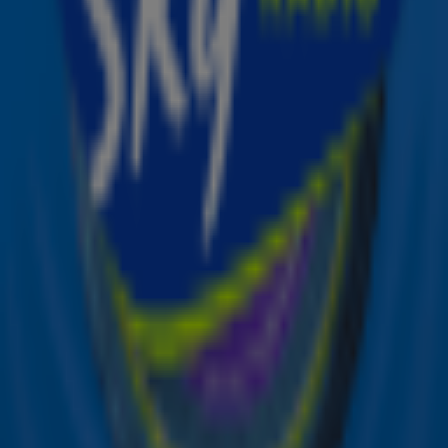
Ontvang onze nieuwsbrief
Meld je aan voor de nieuwsbrief van Sky Radio en blijf op
de hoogte van alle leuke winacties en het laatste nieuws
over je favoriete Sky-artiesten.
Aanmelden
Meld je aan voor onze wekelijkse nieuwsbrief met daarin
het laatste nieuws en aanbiedingen die wijzelf of in
samenwerking met onze partners organiseren. Je kunt je
op ieder moment afmelden. Zie voor meer informatie de
privacyverklaring
.
Snel naar
Online radio luisteren naar Sky Radio
Alle Sky zenders
Hitlijsten
Acties
Sky Radio-app
Sky Radio FM-frequenties per regio
Over Sky Radio