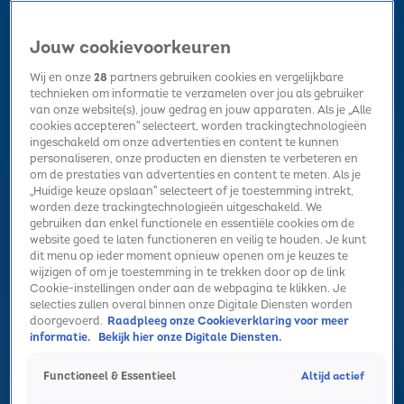
Jouw cookievoorkeuren
Wij en onze
28
partners gebruiken cookies en vergelijkbare
technieken om informatie te verzamelen over jou als gebruiker
van onze website(s), jouw gedrag en jouw apparaten. Als je „Alle
cookies accepteren” selecteert, worden trackingtechnologieën
Home
Kerst
Nieuws
Radio luisteren
Hitlijsten
Acties
ingeschakeld om onze advertenties en content te kunnen
Volg Sky Radio
personaliseren, onze producten en diensten te verbeteren en
om de prestaties van advertenties en content te meten. Als je
„Huidige keuze opslaan” selecteert of je toestemming intrekt,
worden deze trackingtechnologieën uitgeschakeld. We
Zoeken
gebruiken dan enkel functionele en essentiële cookies om de
website goed te laten functioneren en veilig te houden. Je kunt
dit menu op ieder moment opnieuw openen om je keuzes te
wijzigen of om je toestemming in te trekken door op de link
Home
Radio luisteren
Acties
Alle zenders
Summer Top 101
Cookie-instellingen onder aan de webpagina te klikken. Je
selecties zullen overal binnen onze Digitale Diensten worden
doorgevoerd.
Raadpleeg onze Cookieverklaring voor meer
informatie.
Bekijk hier onze Digitale Diensten.
Altijd actief
Functioneel & Essentieel