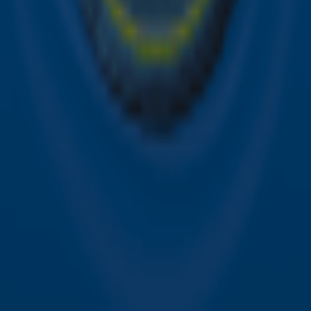
Contact
Voorwaarden
Privacyverklaring
Gebruiksvoorwaarden
Toegankelijkheid
Cookieverklaring
Digitale diensten
Cookie instellingen
Adverteren
Vacatures
Publieksservice
Download de Sky Radio App
Volg Sky Radio
©
2026 Talpa Network. Alle rechten voorbehouden. Geen
tekst- en datamining.
Sky Radio
Nu Live
Non-Stop Greatest Hits