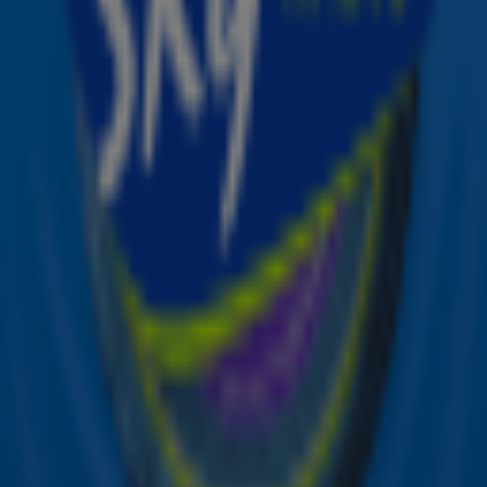
Meld je aan voor de nieuwsbrief van Sky Radio en blijf op
de hoogte van alle leuke winacties en het laatste nieuws
over je favoriete Sky-artiesten.
Aanmelden
Meld je aan voor onze wekelijkse nieuwsbrief met daarin
het laatste nieuws en aanbiedingen die wijzelf of in
samenwerking met onze partners organiseren. Je kunt je
op ieder moment afmelden. Zie voor meer informatie de
privacyverklaring
.
Snel naar
Online radio luisteren naar Sky Radio
Alle Sky zenders
Hitlijsten
Acties
Sky Radio-app
Sky Radio FM-frequenties per regio
Over Sky Radio
Contact
Voorwaarden