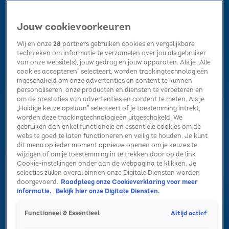
Jouw cookievoorkeuren
Wij en onze
28
partners gebruiken cookies en vergelijkbare
technieken om informatie te verzamelen over jou als gebruiker
van onze website(s), jouw gedrag en jouw apparaten. Als je „Alle
cookies accepteren” selecteert, worden trackingtechnologieën
Home
Kerst
Nieuws
Radio luisteren
Hitlijsten
Acties
ingeschakeld om onze advertenties en content te kunnen
Volg Sky Radio
personaliseren, onze producten en diensten te verbeteren en
om de prestaties van advertenties en content te meten. Als je
„Huidige keuze opslaan” selecteert of je toestemming intrekt,
worden deze trackingtechnologieën uitgeschakeld. We
Zoeken
gebruiken dan enkel functionele en essentiële cookies om de
website goed te laten functioneren en veilig te houden. Je kunt
dit menu op ieder moment opnieuw openen om je keuzes te
wijzigen of om je toestemming in te trekken door op de link
Home
Radio luisteren
Acties
Alle zenders
Summer Top 101
Cookie-instellingen onder aan de webpagina te klikken. Je
selecties zullen overal binnen onze Digitale Diensten worden
doorgevoerd.
Raadpleeg onze Cookieverklaring voor meer
informatie.
Bekijk hier onze Digitale Diensten.
Altijd actief
Functioneel & Essentieel