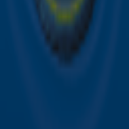
Acties
Sky Radio-app
Sky Radio FM-frequenties per regio
Over Sky Radio
Contact
Voorwaarden
Privacyverklaring
Gebruiksvoorwaarden
Toegankelijkheid
Cookieverklaring
Digitale diensten
Cookie instellingen
Adverteren
Vacatures
Publieksservice
Download de Sky Radio App
Volg Sky Radio
©
2026 Talpa Network. Alle rechten voorbehouden. Geen
tekst- en datamining.