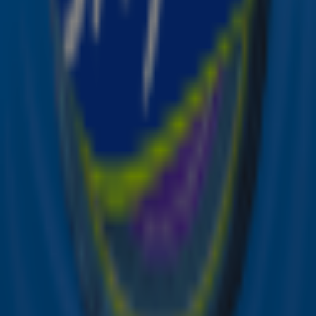
Ontvang onze nieuwsbrief
Meld je aan voor de nieuwsbrief van Sky Radio en blijf op
de hoogte van alle leuke winacties en het laatste nieuws
over je favoriete Sky-artiesten.
Aanmelden
Meld je aan voor onze wekelijkse nieuwsbrief met daarin
het laatste nieuws en aanbiedingen die wijzelf of in
samenwerking met onze partners organiseren. Je kunt je
op ieder moment afmelden. Zie voor meer informatie de
privacyverklaring
.
Snel naar
Online radio luisteren naar Sky Radio
Alle Sky zenders
Hitlijsten