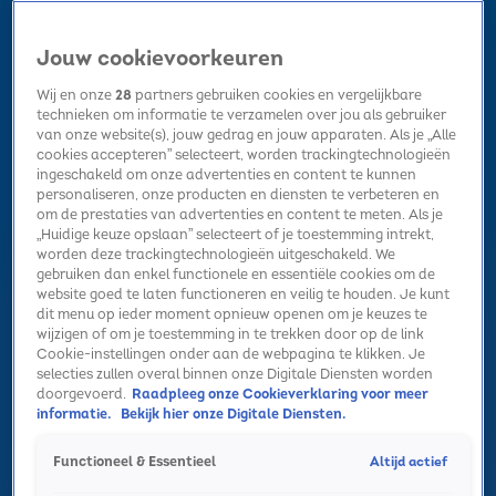
Jouw cookievoorkeuren
Wij en onze
28
partners gebruiken cookies en vergelijkbare
technieken om informatie te verzamelen over jou als gebruiker
van onze website(s), jouw gedrag en jouw apparaten. Als je „Alle
cookies accepteren” selecteert, worden trackingtechnologieën
Home
Kerst
Nieuws
Radio luisteren
Hitlijsten
Acties
ingeschakeld om onze advertenties en content te kunnen
Volg Sky Radio
personaliseren, onze producten en diensten te verbeteren en
om de prestaties van advertenties en content te meten. Als je
„Huidige keuze opslaan” selecteert of je toestemming intrekt,
worden deze trackingtechnologieën uitgeschakeld. We
Zoeken
gebruiken dan enkel functionele en essentiële cookies om de
website goed te laten functioneren en veilig te houden. Je kunt
dit menu op ieder moment opnieuw openen om je keuzes te
wijzigen of om je toestemming in te trekken door op de link
Home
Radio luisteren
Acties
Alle zenders
Summer Top 101
Cookie-instellingen onder aan de webpagina te klikken. Je
selecties zullen overal binnen onze Digitale Diensten worden
doorgevoerd.
Raadpleeg onze Cookieverklaring voor meer
informatie.
Bekijk hier onze Digitale Diensten.
Altijd actief
Functioneel & Essentieel