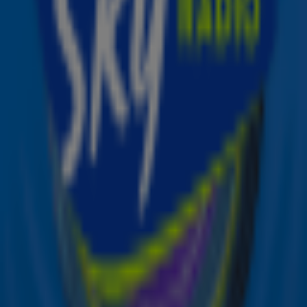
personen winnen? 😍 Luister naar Sky Radio voor het
codewoord en doe mee via de gratis Sky-app of
via deze
link
.
Ontvang onze nieuwsbrief
Meld je aan voor de nieuwsbrief van Sky Radio en blijf op
de hoogte van alle leuke winacties en het laatste nieuws
over je favoriete Sky-artiesten.
Aanmelden
Meld je aan voor onze wekelijkse nieuwsbrief met daarin
het laatste nieuws en aanbiedingen die wijzelf of in
samenwerking met onze partners organiseren. Je kunt je
op ieder moment afmelden. Zie voor meer informatie de
privacyverklaring
.
Snel naar
Online radio luisteren naar Sky Radio
Alle Sky zenders
Hitlijsten