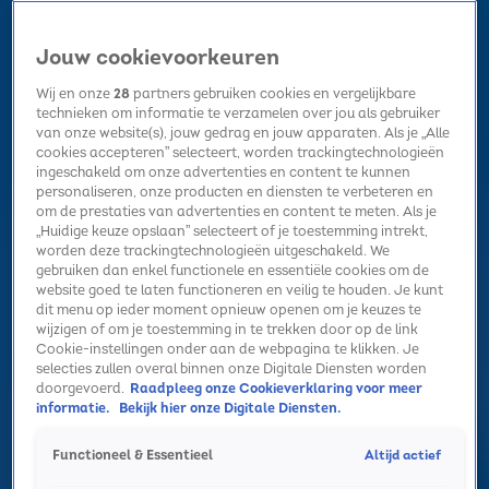
Jouw cookievoorkeuren
Wij en onze
28
partners gebruiken cookies en vergelijkbare
technieken om informatie te verzamelen over jou als gebruiker
van onze website(s), jouw gedrag en jouw apparaten. Als je „Alle
cookies accepteren” selecteert, worden trackingtechnologieën
Home
Kerst
Nieuws
Radio luisteren
Hitlijsten
Acties
ingeschakeld om onze advertenties en content te kunnen
Volg Sky Radio
personaliseren, onze producten en diensten te verbeteren en
om de prestaties van advertenties en content te meten. Als je
„Huidige keuze opslaan” selecteert of je toestemming intrekt,
worden deze trackingtechnologieën uitgeschakeld. We
Zoeken
gebruiken dan enkel functionele en essentiële cookies om de
website goed te laten functioneren en veilig te houden. Je kunt
dit menu op ieder moment opnieuw openen om je keuzes te
wijzigen of om je toestemming in te trekken door op de link
Home
Radio luisteren
Acties
Alle zenders
Summer Top 101
Cookie-instellingen onder aan de webpagina te klikken. Je
selecties zullen overal binnen onze Digitale Diensten worden
doorgevoerd.
Raadpleeg onze Cookieverklaring voor meer
informatie.
Bekijk hier onze Digitale Diensten.
Altijd actief
Functioneel & Essentieel