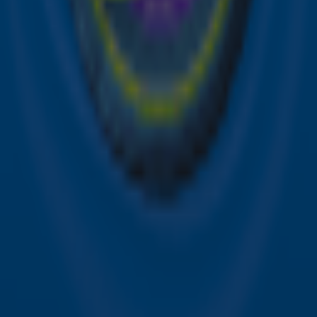
Acties
Sky Radio-app
Sky Radio FM-frequenties per regio
Over Sky Radio
Contact
Voorwaarden
Privacyverklaring
Gebruiksvoorwaarden
Toegankelijkheid
Cookieverklaring
Digitale diensten
Cookie instellingen
Adverteren
Vacatures
Publieksservice
Download de Sky Radio App
Volg Sky Radio
©
2026 Talpa Network. Alle rechten voorbehouden. Geen
tekst- en datamining.