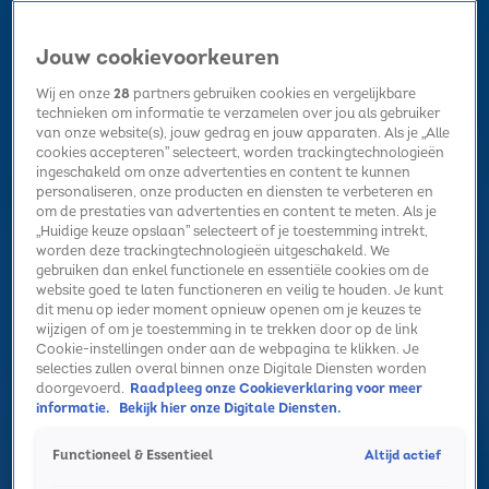
Jouw cookievoorkeuren
Wij en onze
28
partners gebruiken cookies en vergelijkbare
technieken om informatie te verzamelen over jou als gebruiker
van onze website(s), jouw gedrag en jouw apparaten. Als je „Alle
cookies accepteren” selecteert, worden trackingtechnologieën
Home
Kerst
Nieuws
Radio luisteren
Hitlijsten
Acties
ingeschakeld om onze advertenties en content te kunnen
Volg Sky Radio
personaliseren, onze producten en diensten te verbeteren en
om de prestaties van advertenties en content te meten. Als je
„Huidige keuze opslaan” selecteert of je toestemming intrekt,
worden deze trackingtechnologieën uitgeschakeld. We
Zoeken
gebruiken dan enkel functionele en essentiële cookies om de
website goed te laten functioneren en veilig te houden. Je kunt
dit menu op ieder moment opnieuw openen om je keuzes te
wijzigen of om je toestemming in te trekken door op de link
Home
Radio luisteren
Acties
Alle zenders
Summer Top 101
Cookie-instellingen onder aan de webpagina te klikken. Je
selecties zullen overal binnen onze Digitale Diensten worden
doorgevoerd.
Raadpleeg onze Cookieverklaring voor meer
informatie.
Bekijk hier onze Digitale Diensten.
Altijd actief
Functioneel & Essentieel