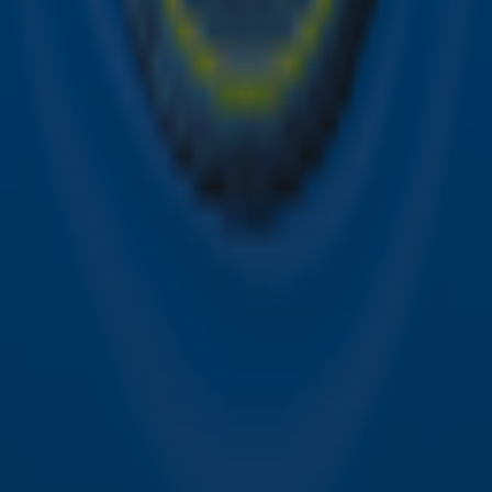
Contact
Voorwaarden
Privacyverklaring
Gebruiksvoorwaarden
Toegankelijkheid
Cookieverklaring
Digitale diensten
Cookie instellingen
Adverteren
Vacatures
Publieksservice
Download de Sky Radio App
Volg Sky Radio
©
2026 Talpa Network. Alle rechten voorbehouden. Geen
tekst- en datamining.
Sky Radio
Nu Live
Non-Stop Greatest Hits