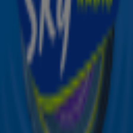
raden welke Sky Superstar wat precies gezegd heeft? 😍
Ontvang onze nieuwsbrief
Meld je aan voor de nieuwsbrief van Sky Radio en blijf op
de hoogte van alle leuke winacties en het laatste nieuws
over je favoriete Sky-artiesten.
Aanmelden
Meld je aan voor onze wekelijkse nieuwsbrief met daarin
het laatste nieuws en aanbiedingen die wijzelf of in
samenwerking met onze partners organiseren. Je kunt je
op ieder moment afmelden. Zie voor meer informatie de
privacyverklaring
.
Snel naar
Online radio luisteren naar Sky Radio
Alle Sky zenders
Hitlijsten
Acties
Sky Radio-app
Sky Radio FM-frequenties per regio
Over Sky Radio