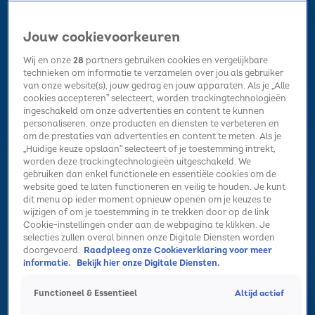
Jouw cookievoorkeuren
Wij en onze
28
partners gebruiken cookies en vergelijkbare
technieken om informatie te verzamelen over jou als gebruiker
van onze website(s), jouw gedrag en jouw apparaten. Als je „Alle
cookies accepteren” selecteert, worden trackingtechnologieën
Home
Kerst
Nieuws
Radio luisteren
Hitlijsten
Acties
ingeschakeld om onze advertenties en content te kunnen
Volg Sky Radio
personaliseren, onze producten en diensten te verbeteren en
om de prestaties van advertenties en content te meten. Als je
„Huidige keuze opslaan” selecteert of je toestemming intrekt,
worden deze trackingtechnologieën uitgeschakeld. We
Zoeken
gebruiken dan enkel functionele en essentiële cookies om de
website goed te laten functioneren en veilig te houden. Je kunt
dit menu op ieder moment opnieuw openen om je keuzes te
wijzigen of om je toestemming in te trekken door op de link
Home
Radio luisteren
Acties
Alle zenders
Summer Top 101
Cookie-instellingen onder aan de webpagina te klikken. Je
selecties zullen overal binnen onze Digitale Diensten worden
doorgevoerd.
Raadpleeg onze Cookieverklaring voor meer
informatie.
Bekijk hier onze Digitale Diensten.
Altijd actief
Functioneel & Essentieel