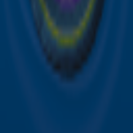
Sky Radio-app
Sky Radio FM-frequenties per regio
Over Sky Radio
Contact
Voorwaarden
Privacyverklaring
Gebruiksvoorwaarden
Toegankelijkheid
Cookieverklaring
Digitale diensten
Cookie instellingen
Adverteren
Vacatures
Publieksservice
Download de Sky Radio App
Volg Sky Radio
©
2026 Talpa Network. Alle rechten voorbehouden. Geen
tekst- en datamining.