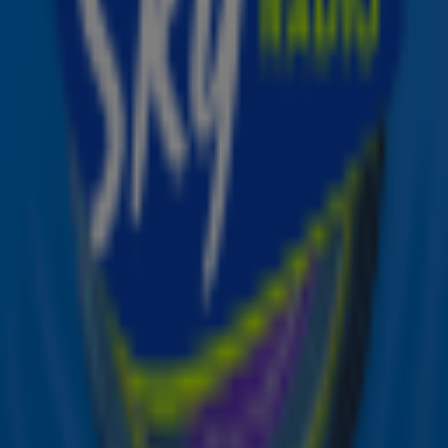
Zender laden...
Ontvang onze nieuwsbrief
Meld je aan voor de nieuwsbrief van Sky Radio en blijf op
de hoogte van alle leuke winacties en het laatste nieuws
over je favoriete Sky-artiesten.
Aanmelden
Meld je aan voor onze wekelijkse nieuwsbrief met daarin
het laatste nieuws en aanbiedingen die wijzelf of in
samenwerking met onze partners organiseren. Je kunt je
op ieder moment afmelden. Zie voor meer informatie de
privacyverklaring
.
Snel naar
Online radio luisteren naar Sky Radio
Alle Sky zenders
Hitlijsten
Acties