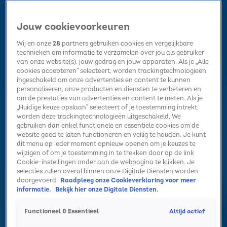
Jouw cookievoorkeuren
Wij en onze
28
partners gebruiken cookies en vergelijkbare
technieken om informatie te verzamelen over jou als gebruiker
van onze website(s), jouw gedrag en jouw apparaten. Als je „Alle
cookies accepteren” selecteert, worden trackingtechnologieën
Home
Kerst
Nieuws
Radio luisteren
Hitlijsten
Acties
ingeschakeld om onze advertenties en content te kunnen
Volg Sky Radio
personaliseren, onze producten en diensten te verbeteren en
om de prestaties van advertenties en content te meten. Als je
„Huidige keuze opslaan” selecteert of je toestemming intrekt,
worden deze trackingtechnologieën uitgeschakeld. We
Zoeken
gebruiken dan enkel functionele en essentiële cookies om de
website goed te laten functioneren en veilig te houden. Je kunt
dit menu op ieder moment opnieuw openen om je keuzes te
wijzigen of om je toestemming in te trekken door op de link
Home
Radio luisteren
Acties
Alle zenders
Summer Top 101
Cookie-instellingen onder aan de webpagina te klikken. Je
selecties zullen overal binnen onze Digitale Diensten worden
doorgevoerd.
Raadpleeg onze Cookieverklaring voor meer
informatie.
Bekijk hier onze Digitale Diensten.
Altijd actief
Functioneel & Essentieel