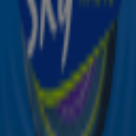
Meld je aan voor de nieuwsbrief van Sky Radio en blijf op
de hoogte van alle leuke winacties en het laatste nieuws
over je favoriete Sky-artiesten.
Aanmelden
Meld je aan voor onze wekelijkse nieuwsbrief met daarin
het laatste nieuws en aanbiedingen die wijzelf of in
samenwerking met onze partners organiseren. Je kunt je
op ieder moment afmelden. Zie voor meer informatie de
privacyverklaring
.
Snel naar
Online radio luisteren naar Sky Radio
Alle Sky zenders
Hitlijsten
Acties
Sky Radio-app
Sky Radio FM-frequenties per regio
Over Sky Radio
Contact