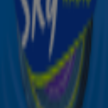
Ontvang onze nieuwsbrief
Meld je aan voor de nieuwsbrief van Sky Radio en blijf op
de hoogte van alle leuke winacties en het laatste nieuws
over je favoriete Sky-artiesten.
Aanmelden
Meld je aan voor onze wekelijkse nieuwsbrief met daarin
het laatste nieuws en aanbiedingen die wijzelf of in
samenwerking met onze partners organiseren. Je kunt je
op ieder moment afmelden. Zie voor meer informatie de
privacyverklaring
.
Snel naar
Online radio luisteren naar Sky Radio
Alle Sky zenders
Hitlijsten
Acties
Sky Radio-app
Sky Radio FM-frequenties per regio
Over Sky Radio
Contact