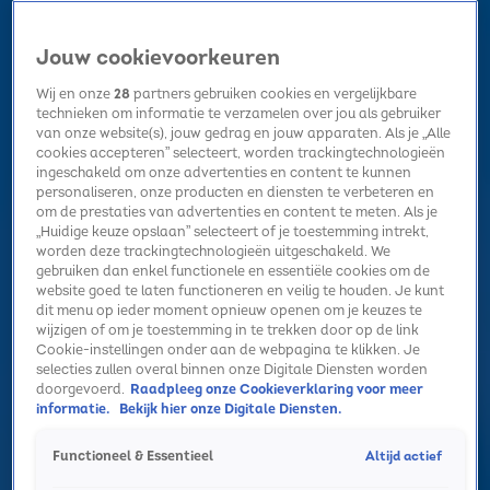
Jouw cookievoorkeuren
Wij en onze
28
partners gebruiken cookies en vergelijkbare
technieken om informatie te verzamelen over jou als gebruiker
van onze website(s), jouw gedrag en jouw apparaten. Als je „Alle
cookies accepteren” selecteert, worden trackingtechnologieën
Home
Kerst
Nieuws
Radio luisteren
Hitlijsten
Acties
ingeschakeld om onze advertenties en content te kunnen
Volg Sky Radio
personaliseren, onze producten en diensten te verbeteren en
om de prestaties van advertenties en content te meten. Als je
„Huidige keuze opslaan” selecteert of je toestemming intrekt,
worden deze trackingtechnologieën uitgeschakeld. We
Zoeken
gebruiken dan enkel functionele en essentiële cookies om de
website goed te laten functioneren en veilig te houden. Je kunt
dit menu op ieder moment opnieuw openen om je keuzes te
wijzigen of om je toestemming in te trekken door op de link
Home
Radio luisteren
Acties
Alle zenders
Summer Top 101
Cookie-instellingen onder aan de webpagina te klikken. Je
selecties zullen overal binnen onze Digitale Diensten worden
doorgevoerd.
Raadpleeg onze Cookieverklaring voor meer
informatie.
Bekijk hier onze Digitale Diensten.
Altijd actief
Functioneel & Essentieel