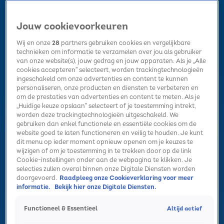
Jouw cookievoorkeuren
Wij en onze
28
partners gebruiken cookies en vergelijkbare
technieken om informatie te verzamelen over jou als gebruiker
van onze website(s), jouw gedrag en jouw apparaten. Als je „Alle
cookies accepteren” selecteert, worden trackingtechnologieën
Home
Kerst
Nieuws
Radio luisteren
Hitlijsten
Acties
ingeschakeld om onze advertenties en content te kunnen
Volg Sky Radio
personaliseren, onze producten en diensten te verbeteren en
om de prestaties van advertenties en content te meten. Als je
„Huidige keuze opslaan” selecteert of je toestemming intrekt,
worden deze trackingtechnologieën uitgeschakeld. We
Zoeken
gebruiken dan enkel functionele en essentiële cookies om de
website goed te laten functioneren en veilig te houden. Je kunt
dit menu op ieder moment opnieuw openen om je keuzes te
wijzigen of om je toestemming in te trekken door op de link
Home
Radio luisteren
Acties
Alle zenders
Summer Top 101
Cookie-instellingen onder aan de webpagina te klikken. Je
selecties zullen overal binnen onze Digitale Diensten worden
doorgevoerd.
Raadpleeg onze Cookieverklaring voor meer
informatie.
Bekijk hier onze Digitale Diensten.
Altijd actief
Functioneel & Essentieel