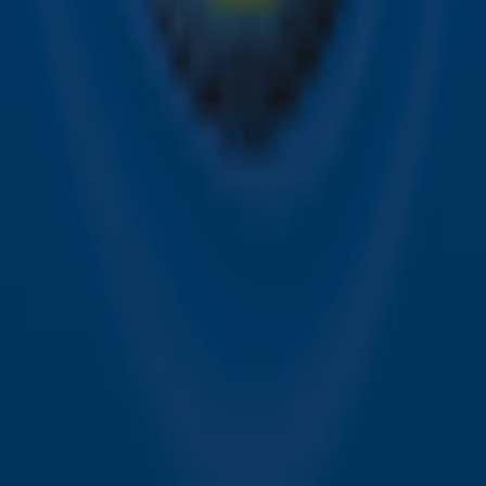
Contact
Voorwaarden
Privacyverklaring
Gebruiksvoorwaarden
Toegankelijkheid
Cookieverklaring
Digitale diensten
Cookie instellingen
Adverteren
Vacatures
Publieksservice
Download de Sky Radio App
Volg Sky Radio
©
2026 Talpa Network. Alle rechten voorbehouden. Geen
tekst- en datamining.
Sky Radio
Nu Live
Non-Stop Greatest Hits