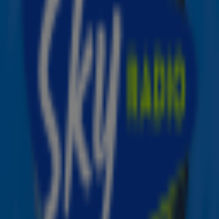
Tedder. In het nummer speelt niemand minder dan
Coldplay-zanger Chris Martin een pianosolo.
Echt of nep?
Alhoewel veel fans van beide zangeressen ervan uitgaan
dat de zanger een grapje maakt, kan de unieke
samenwerking zo maar eens waar zijn. Tedder heeft
zowel Beyonce’s ‘Halo’ als Adele’s ‘Rumor Has It’
geschreven. Daarnaast heeft Adele nooit onder stoelen
of banken gestoken dat ze een groot Queen B-fan is.
Wie zwijgt...
De woordvoerders van Beyoncé en Adele willen volgens
Entertainment Weekly geen commentaar geven op de
uitspraak van de zanger. Het nieuwe album van
OneRepublic waarop de song te horen is, komt in
november uit.