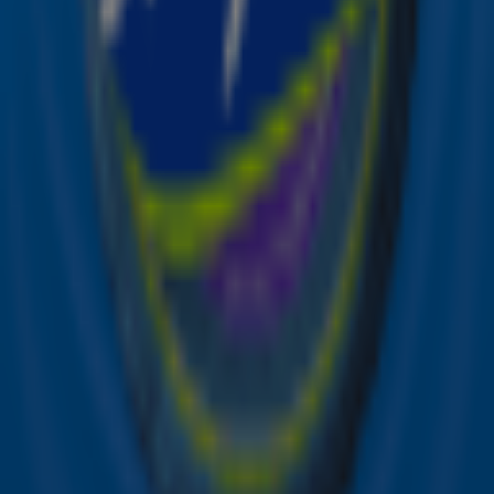
Beeld: ANP
Ontvang onze nieuwsbrief
Meld je aan voor de nieuwsbrief van Sky Radio en blijf op
de hoogte van alle leuke winacties en het laatste nieuws
over je favoriete Sky-artiesten.
Aanmelden
Meld je aan voor onze wekelijkse nieuwsbrief met daarin
het laatste nieuws en aanbiedingen die wijzelf of in
samenwerking met onze partners organiseren. Je kunt je
op ieder moment afmelden. Zie voor meer informatie de
privacyverklaring
.
Snel naar
Online radio luisteren naar Sky Radio
Alle Sky zenders
Hitlijsten
Acties
Sky Radio-app
Sky Radio FM-frequenties per regio
Over Sky Radio