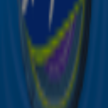
Ontvang onze nieuwsbrief
Meld je aan voor de nieuwsbrief van Sky Radio en blijf op
de hoogte van alle leuke winacties en het laatste nieuws
over je favoriete Sky-artiesten.
Aanmelden
Meld je aan voor onze wekelijkse nieuwsbrief met daarin
het laatste nieuws en aanbiedingen die wijzelf of in
samenwerking met onze partners organiseren. Je kunt je
op ieder moment afmelden. Zie voor meer informatie de
privacyverklaring
.
Snel naar
Online radio luisteren naar Sky Radio
Alle Sky zenders
Hitlijsten
Acties
Sky Radio-app