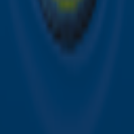
Sky Radio FM-frequenties per regio
Over Sky Radio
Contact
Voorwaarden
Privacyverklaring
Gebruiksvoorwaarden
Toegankelijkheid
Cookieverklaring
Digitale diensten
Cookie instellingen
Adverteren
Vacatures
Publieksservice
Download de Sky Radio App
Volg Sky Radio
©
2026 Talpa Network. Alle rechten voorbehouden. Geen
tekst- en datamining.
Sky Radio
Nu Live