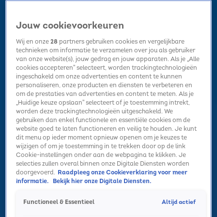
Jouw cookievoorkeuren
Wij en onze
28
partners gebruiken cookies en vergelijkbare
technieken om informatie te verzamelen over jou als gebruiker
van onze website(s), jouw gedrag en jouw apparaten. Als je „Alle
cookies accepteren” selecteert, worden trackingtechnologieën
Home
Kerst
Nieuws
Radio luisteren
Hitlijsten
Acties
ingeschakeld om onze advertenties en content te kunnen
Volg Sky Radio
personaliseren, onze producten en diensten te verbeteren en
om de prestaties van advertenties en content te meten. Als je
„Huidige keuze opslaan” selecteert of je toestemming intrekt,
worden deze trackingtechnologieën uitgeschakeld. We
Zoeken
gebruiken dan enkel functionele en essentiële cookies om de
website goed te laten functioneren en veilig te houden. Je kunt
dit menu op ieder moment opnieuw openen om je keuzes te
wijzigen of om je toestemming in te trekken door op de link
Home
Radio luisteren
Acties
Alle zenders
Summer Top 101
Cookie-instellingen onder aan de webpagina te klikken. Je
selecties zullen overal binnen onze Digitale Diensten worden
doorgevoerd.
Raadpleeg onze Cookieverklaring voor meer
informatie.
Bekijk hier onze Digitale Diensten.
Altijd actief
Functioneel & Essentieel