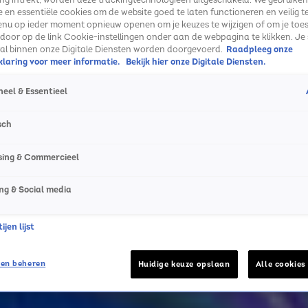
g intrekt, worden deze trackingtechnologieën uitgeschakeld. We gebruiken
e en essentiële cookies om de website goed te laten functioneren en veilig t
enu op ieder moment opnieuw openen om je keuzes te wijzigen of om je toe
 door op de link Cookie-instellingen onder aan de webpagina te klikken. Je 
ral binnen onze Digitale Diensten worden doorgevoerd.
Raadpleeg onze
laring voor meer informatie.
Bekijk hier onze Digitale Diensten.
eel & Essentieel
sch
sing & Commercieel
ng & Social media
jen lijst
en beheren
Huidige keuze opslaan
Alle cookies