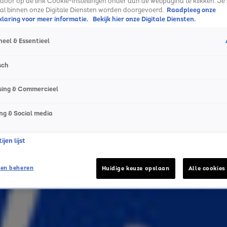
 door op de link Cookie-instellingen onder aan de webpagina te klikken. Je 
ral binnen onze Digitale Diensten worden doorgevoerd.
Raadpleeg onze
laring voor meer informatie.
Bekijk hier onze Digitale Diensten.
eel & Essentieel
sch
sing & Commercieel
ng & Social media
jen lijst
en beheren
Huidige keuze opslaan
Alle cookies