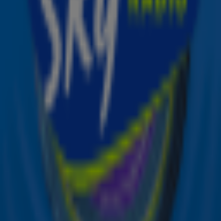
meer normaal naar onderstaande celebs kijken?
Ontvang onze nieuwsbrief
Meld je aan voor de nieuwsbrief van Sky Radio en blijf op
de hoogte van alle leuke winacties en het laatste nieuws
over je favoriete Sky-artiesten.
Aanmelden
Meld je aan voor onze wekelijkse nieuwsbrief met daarin
het laatste nieuws en aanbiedingen die wijzelf of in
samenwerking met onze partners organiseren. Je kunt je
op ieder moment afmelden. Zie voor meer informatie de
privacyverklaring
.
Snel naar
Online radio luisteren naar Sky Radio
Alle Sky zenders
Hitlijsten
Acties
Sky Radio-app
Sky Radio FM-frequenties per regio