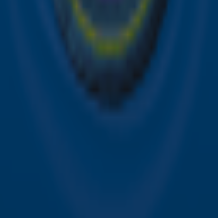
Over Sky Radio
Contact
Voorwaarden
Privacyverklaring
Gebruiksvoorwaarden
Toegankelijkheid
Cookieverklaring
Digitale diensten
Cookie instellingen
Adverteren
Vacatures
Publieksservice
Download de Sky Radio App
Volg Sky Radio
©
2026 Talpa Network. Alle rechten voorbehouden. Geen
tekst- en datamining.
Sky Radio
Nu Live
Non-Stop Greatest Hits