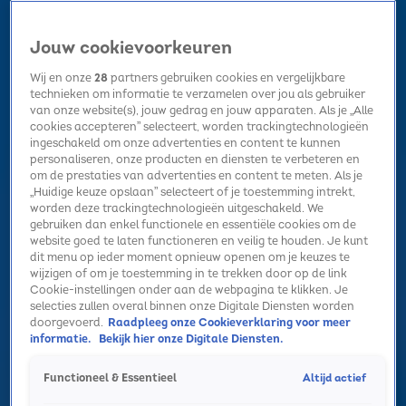
Jouw cookievoorkeuren
Wij en onze
28
partners gebruiken cookies en vergelijkbare
technieken om informatie te verzamelen over jou als gebruiker
van onze website(s), jouw gedrag en jouw apparaten. Als je „Alle
cookies accepteren” selecteert, worden trackingtechnologieën
Home
Kerst
Nieuws
Radio luisteren
Hitlijsten
Acties
ingeschakeld om onze advertenties en content te kunnen
Volg Sky Radio
personaliseren, onze producten en diensten te verbeteren en
om de prestaties van advertenties en content te meten. Als je
„Huidige keuze opslaan” selecteert of je toestemming intrekt,
worden deze trackingtechnologieën uitgeschakeld. We
Zoeken
gebruiken dan enkel functionele en essentiële cookies om de
website goed te laten functioneren en veilig te houden. Je kunt
dit menu op ieder moment opnieuw openen om je keuzes te
wijzigen of om je toestemming in te trekken door op de link
Home
Radio luisteren
Acties
Alle zenders
Summer Top 101
Cookie-instellingen onder aan de webpagina te klikken. Je
selecties zullen overal binnen onze Digitale Diensten worden
doorgevoerd.
Raadpleeg onze Cookieverklaring voor meer
informatie.
Bekijk hier onze Digitale Diensten.
Altijd actief
Functioneel & Essentieel