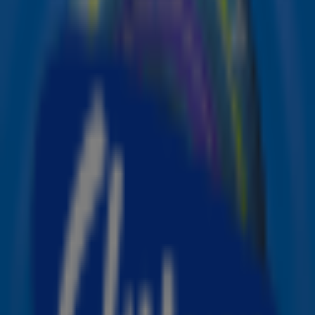
geweest.
Nieuwe zanger
In een
filmpje
legt het nieuwe bandlid in het Engels uit dat
de band hem heeft gevraagd om erbij te komen. "Ze
kwamen binnen, superenthousiast en vroegen of ik bij
Kensington wilde. En ik zei ja", aldus de man, die
vooralsnog niet bij naam wordt genoemd.
De band meldt ook dat er op 16 januari onder de titel A
Moment nieuwe muziek uitkomt.