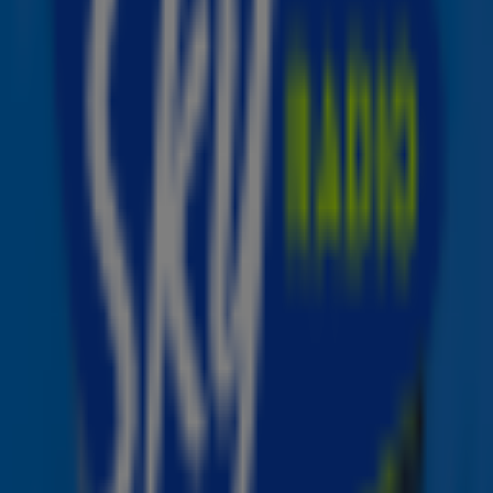
Eloi Youssef
De vorige frontman Eloi Youssef maakte in november
2021 bekend dat hij ging stoppen bij Kensington. In 2022