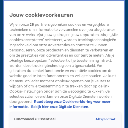
Jouw cookievoorkeuren
Wij en onze
28
partners gebruiken cookies en vergelijkbare
technieken om informatie te verzamelen over jou als gebruiker
van onze website(s), jouw gedrag en jouw apparaten. Als je „Alle
cookies accepteren” selecteert, worden trackingtechnologieën
Home
Kerst
Nieuws
Radio luisteren
Hitlijsten
Acties
ingeschakeld om onze advertenties en content te kunnen
Volg Sky Radio
personaliseren, onze producten en diensten te verbeteren en
om de prestaties van advertenties en content te meten. Als je
„Huidige keuze opslaan” selecteert of je toestemming intrekt,
worden deze trackingtechnologieën uitgeschakeld. We
Zoeken
gebruiken dan enkel functionele en essentiële cookies om de
website goed te laten functioneren en veilig te houden. Je kunt
dit menu op ieder moment opnieuw openen om je keuzes te
wijzigen of om je toestemming in te trekken door op de link
Home
Radio luisteren
Acties
Alle zenders
Summer Top 101
Cookie-instellingen onder aan de webpagina te klikken. Je
selecties zullen overal binnen onze Digitale Diensten worden
doorgevoerd.
Raadpleeg onze Cookieverklaring voor meer
informatie.
Bekijk hier onze Digitale Diensten.
Altijd actief
Functioneel & Essentieel