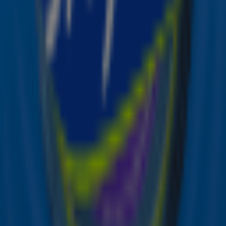
speelde de groep de laatste show met hem als zanger.
Sindsdien heeft de Utrechtse band niet meer
opgetreden.
De groep, die werd opgericht in 2005, ontstond als
schoolband en groeide snel uit tot een heuse pop-
rockband. Kensington bracht al eerder
Sky Radio Top
1000
-hits uit als Streets,
Uncharted
en
Sorry
.
Bron: ANP
Ontdek de Sky-app ✨
Non-stop de beste muziek, het leukste
artiestennieuws en de grootste winacties in één app!
🤩
Download nu!
Ontvang onze nieuwsbrief