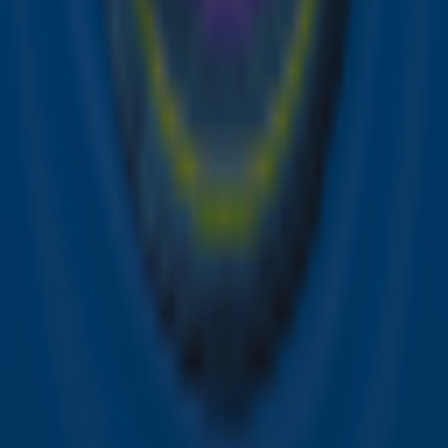
Meld je aan voor de nieuwsbrief van Sky Radio en blijf op
de hoogte van alle leuke winacties en het laatste nieuws
over je favoriete Sky-artiesten.
Aanmelden
Meld je aan voor onze wekelijkse nieuwsbrief met daarin
het laatste nieuws en aanbiedingen die wijzelf of in
samenwerking met onze partners organiseren. Je kunt je
op ieder moment afmelden. Zie voor meer informatie de
privacyverklaring
.
Snel naar
Online radio luisteren naar Sky Radio
Alle Sky zenders
Hitlijsten
Acties
Sky Radio-app
Sky Radio FM-frequenties per regio
Over Sky Radio
Contact