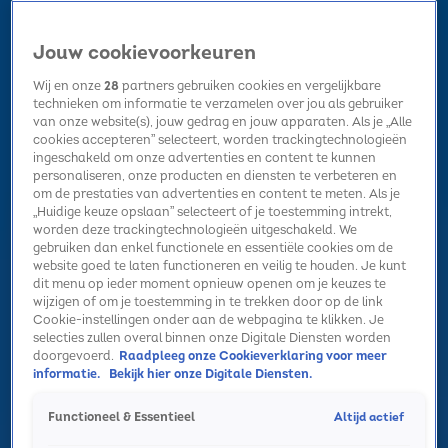
Jouw cookievoorkeuren
Wij en onze
28
partners gebruiken cookies en vergelijkbare
technieken om informatie te verzamelen over jou als gebruiker
van onze website(s), jouw gedrag en jouw apparaten. Als je „Alle
cookies accepteren” selecteert, worden trackingtechnologieën
Home
Kerst
Nieuws
Radio luisteren
Hitlijsten
Acties
ingeschakeld om onze advertenties en content te kunnen
Volg Sky Radio
personaliseren, onze producten en diensten te verbeteren en
om de prestaties van advertenties en content te meten. Als je
„Huidige keuze opslaan” selecteert of je toestemming intrekt,
worden deze trackingtechnologieën uitgeschakeld. We
Zoeken
gebruiken dan enkel functionele en essentiële cookies om de
website goed te laten functioneren en veilig te houden. Je kunt
dit menu op ieder moment opnieuw openen om je keuzes te
wijzigen of om je toestemming in te trekken door op de link
Home
Radio luisteren
Acties
Alle zenders
Summer Top 101
Cookie-instellingen onder aan de webpagina te klikken. Je
selecties zullen overal binnen onze Digitale Diensten worden
doorgevoerd.
Raadpleeg onze Cookieverklaring voor meer
informatie.
Bekijk hier onze Digitale Diensten.
Altijd actief
Functioneel & Essentieel