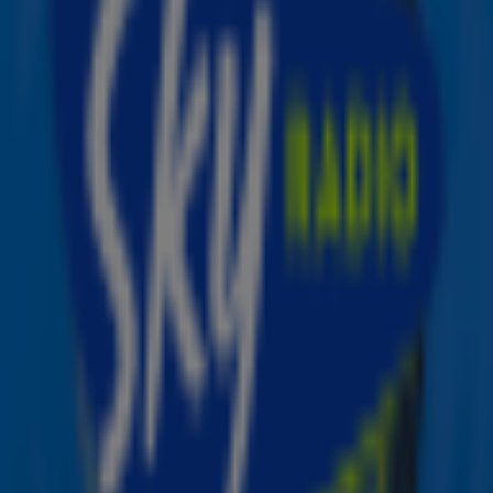
Hello Amsterdam
Op woensdag 9 oktober geeft de ‘Daughters’-zanger een
concert in de Ziggo Dome. Tijdens de show komen zowel
nieuwe songs als grote hits als ‘New Light’, ‘Gravity’,
Heartbreak Warfare’ en ‘Waiting On The World To
Change’ voorbij.
Kaartverkoop
Kan jij niet wachten om John in levende lijve te zien? De
kaartverkoop voor het concert start op vrijdag 15 maart
via Ticketmaster. Van dinsdag 12 maart 10.00 uur tot en
met donderdag 14 maart 10.00 uur is het mogelijk om
tickets in de speciale American Express presale te kopen.
Vanaf 13 maart starten er op JohnMayer.com ook
andere pre-sales waarvoor fans zich kunnen inschrijven.
Beeld: ANP
Ontvang onze nieuwsbrief