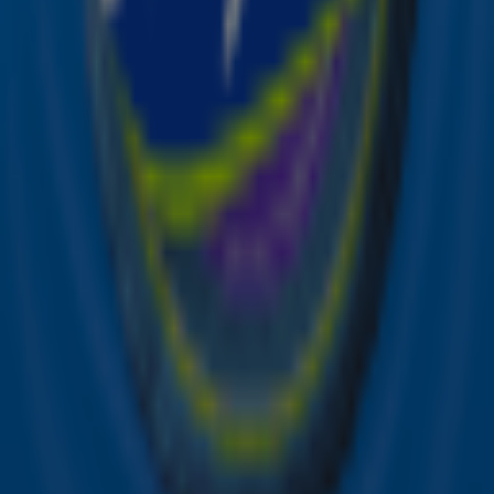
Meld je aan voor de nieuwsbrief van Sky Radio en blijf op
de hoogte van alle leuke winacties en het laatste nieuws
over je favoriete Sky-artiesten.
Aanmelden
Meld je aan voor onze wekelijkse nieuwsbrief met daarin
het laatste nieuws en aanbiedingen die wijzelf of in
samenwerking met onze partners organiseren. Je kunt je
op ieder moment afmelden. Zie voor meer informatie de
privacyverklaring
.
Snel naar
Online radio luisteren naar Sky Radio
Alle Sky zenders
Hitlijsten
Acties
Sky Radio-app
Sky Radio FM-frequenties per regio
Over Sky Radio
Contact
Voorwaarden