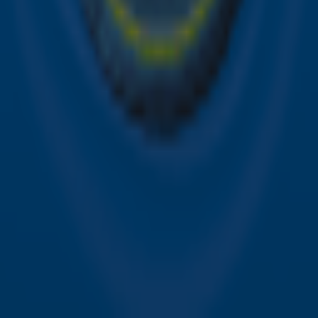
Contact
Voorwaarden
Privacyverklaring
Gebruiksvoorwaarden
Toegankelijkheid
Cookieverklaring
Digitale diensten
Cookie instellingen
Adverteren
Vacatures
Publieksservice
Download de Sky Radio App
Volg Sky Radio
©
2026 Talpa Network. Alle rechten voorbehouden. Geen
tekst- en datamining.
Sky Radio
Nu Live
Non-Stop Greatest Hits