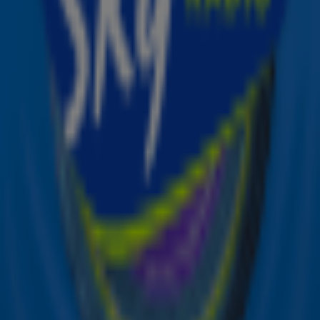
Ontvang onze nieuwsbrief
Meld je aan voor de nieuwsbrief van Sky Radio en blijf op
de hoogte van alle leuke winacties en het laatste nieuws
over je favoriete Sky-artiesten.
Aanmelden
Meld je aan voor onze wekelijkse nieuwsbrief met daarin
het laatste nieuws en aanbiedingen die wijzelf of in
samenwerking met onze partners organiseren. Je kunt je
op ieder moment afmelden. Zie voor meer informatie de
privacyverklaring
.
Snel naar
Online radio luisteren naar Sky Radio
Alle Sky zenders
Hitlijsten
Acties
Sky Radio-app
Sky Radio FM-frequenties per regio
Over Sky Radio