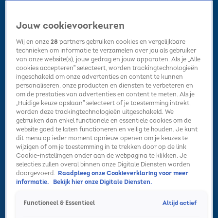
Jouw cookievoorkeuren
Wij en onze
28
partners gebruiken cookies en vergelijkbare
technieken om informatie te verzamelen over jou als gebruiker
van onze website(s), jouw gedrag en jouw apparaten. Als je „Alle
cookies accepteren” selecteert, worden trackingtechnologieën
Home
Kerst
Nieuws
Radio luisteren
Hitlijsten
Acties
ingeschakeld om onze advertenties en content te kunnen
Volg Sky Radio
personaliseren, onze producten en diensten te verbeteren en
om de prestaties van advertenties en content te meten. Als je
„Huidige keuze opslaan” selecteert of je toestemming intrekt,
worden deze trackingtechnologieën uitgeschakeld. We
Zoeken
gebruiken dan enkel functionele en essentiële cookies om de
website goed te laten functioneren en veilig te houden. Je kunt
dit menu op ieder moment opnieuw openen om je keuzes te
wijzigen of om je toestemming in te trekken door op de link
Home
Radio luisteren
Acties
Alle zenders
Summer Top 101
Cookie-instellingen onder aan de webpagina te klikken. Je
selecties zullen overal binnen onze Digitale Diensten worden
doorgevoerd.
Raadpleeg onze Cookieverklaring voor meer
informatie.
Bekijk hier onze Digitale Diensten.
Altijd actief
Functioneel & Essentieel