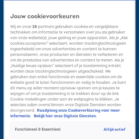
Jouw cookievoorkeuren
Wij en onze
28
partners gebruiken cookies en vergelijkbare
technieken om informatie te verzamelen over jou als gebruiker
van onze website(s), jouw gedrag en jouw apparaten. Als je „Alle
cookies accepteren” selecteert, worden trackingtechnologieën
Home
Kerst
Nieuws
Radio luisteren
Hitlijsten
Acties
ingeschakeld om onze advertenties en content te kunnen
Volg Sky Radio
personaliseren, onze producten en diensten te verbeteren en
om de prestaties van advertenties en content te meten. Als je
„Huidige keuze opslaan” selecteert of je toestemming intrekt,
worden deze trackingtechnologieën uitgeschakeld. We
Zoeken
gebruiken dan enkel functionele en essentiële cookies om de
website goed te laten functioneren en veilig te houden. Je kunt
dit menu op ieder moment opnieuw openen om je keuzes te
wijzigen of om je toestemming in te trekken door op de link
Home
Radio luisteren
Acties
Alle zenders
Summer Top 101
Cookie-instellingen onder aan de webpagina te klikken. Je
selecties zullen overal binnen onze Digitale Diensten worden
doorgevoerd.
Raadpleeg onze Cookieverklaring voor meer
informatie.
Bekijk hier onze Digitale Diensten.
Altijd actief
Functioneel & Essentieel