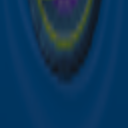
Acties
Sky Radio-app
Sky Radio FM-frequenties per regio
Over Sky Radio
Contact
Voorwaarden
Privacyverklaring
Gebruiksvoorwaarden
Toegankelijkheid
Cookieverklaring
Digitale diensten
Cookie instellingen
Adverteren
Vacatures
Publieksservice
Download de Sky Radio App
Volg Sky Radio
©
2026 Talpa Network. Alle rechten voorbehouden. Geen
tekst- en datamining.