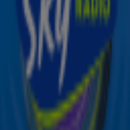
die hij instuurde was een schot in de roos. Het pakt je,
intrigeert en gaat onder je huid zitten. Wij zijn ontzettend
blij dat Jeangu er samen met ons voor wil gaan”, aldus
Eric van Stade, algemeen directeur van AVROTROS.
Ontvang onze nieuwsbrief
Meld je aan voor de nieuwsbrief van Sky Radio en blijf op
de hoogte van alle leuke winacties en het laatste nieuws
over je favoriete Sky-artiesten.
Aanmelden
Meld je aan voor onze wekelijkse nieuwsbrief met daarin
het laatste nieuws en aanbiedingen die wijzelf of in
samenwerking met onze partners organiseren. Je kunt je
op ieder moment afmelden. Zie voor meer informatie de
privacyverklaring
.
Snel naar
Online radio luisteren naar Sky Radio
Alle Sky zenders
Hitlijsten