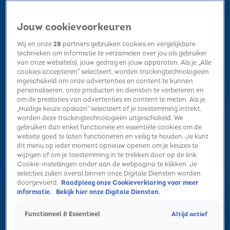
Jouw cookievoorkeuren
Wij en onze
28
partners gebruiken cookies en vergelijkbare
technieken om informatie te verzamelen over jou als gebruiker
van onze website(s), jouw gedrag en jouw apparaten. Als je „Alle
cookies accepteren” selecteert, worden trackingtechnologieën
Home
Kerst
Nieuws
Radio luisteren
Hitlijsten
Acties
ingeschakeld om onze advertenties en content te kunnen
Volg Sky Radio
personaliseren, onze producten en diensten te verbeteren en
om de prestaties van advertenties en content te meten. Als je
„Huidige keuze opslaan” selecteert of je toestemming intrekt,
worden deze trackingtechnologieën uitgeschakeld. We
Zoeken
gebruiken dan enkel functionele en essentiële cookies om de
website goed te laten functioneren en veilig te houden. Je kunt
dit menu op ieder moment opnieuw openen om je keuzes te
wijzigen of om je toestemming in te trekken door op de link
Home
Radio luisteren
Acties
Alle zenders
Summer Top 101
Cookie-instellingen onder aan de webpagina te klikken. Je
selecties zullen overal binnen onze Digitale Diensten worden
doorgevoerd.
Raadpleeg onze Cookieverklaring voor meer
informatie.
Bekijk hier onze Digitale Diensten.
Altijd actief
Functioneel & Essentieel