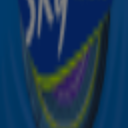
over je favoriete Sky-artiesten.
Aanmelden
Meld je aan voor onze wekelijkse nieuwsbrief met daarin
het laatste nieuws en aanbiedingen die wijzelf of in
samenwerking met onze partners organiseren. Je kunt je
op ieder moment afmelden. Zie voor meer informatie de
privacyverklaring
.
Snel naar
Online radio luisteren naar Sky Radio
Alle Sky zenders
Hitlijsten
Acties
Sky Radio-app
Sky Radio FM-frequenties per regio
Over Sky Radio
Contact
Voorwaarden
Privacyverklaring