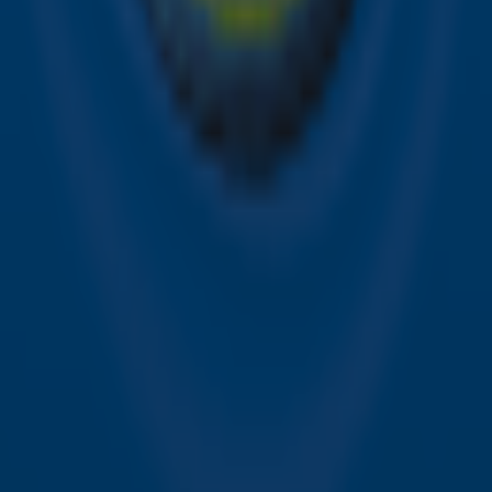
Sky Radio FM-frequenties per regio
Over Sky Radio
Contact
Voorwaarden
Privacyverklaring
Gebruiksvoorwaarden
Toegankelijkheid
Cookieverklaring
Digitale diensten
Cookie instellingen
Adverteren
Vacatures
Publieksservice
Download de Sky Radio App
Volg Sky Radio
©
2026 Talpa Network. Alle rechten voorbehouden. Geen
tekst- en datamining.
Sky Radio
Nu Live