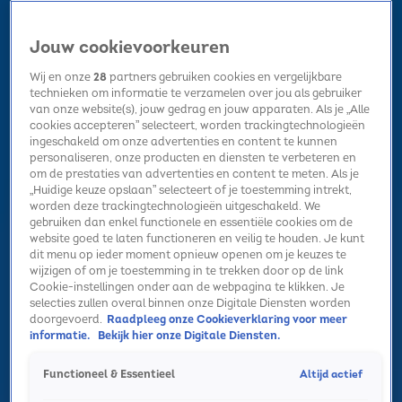
Jouw cookievoorkeuren
Wij en onze
28
partners gebruiken cookies en vergelijkbare
technieken om informatie te verzamelen over jou als gebruiker
van onze website(s), jouw gedrag en jouw apparaten. Als je „Alle
cookies accepteren” selecteert, worden trackingtechnologieën
Home
Kerst
Nieuws
Radio luisteren
Hitlijsten
Acties
ingeschakeld om onze advertenties en content te kunnen
Volg Sky Radio
personaliseren, onze producten en diensten te verbeteren en
om de prestaties van advertenties en content te meten. Als je
„Huidige keuze opslaan” selecteert of je toestemming intrekt,
worden deze trackingtechnologieën uitgeschakeld. We
Zoeken
gebruiken dan enkel functionele en essentiële cookies om de
website goed te laten functioneren en veilig te houden. Je kunt
dit menu op ieder moment opnieuw openen om je keuzes te
wijzigen of om je toestemming in te trekken door op de link
Home
Radio luisteren
Acties
Alle zenders
Summer Top 101
Cookie-instellingen onder aan de webpagina te klikken. Je
selecties zullen overal binnen onze Digitale Diensten worden
doorgevoerd.
Raadpleeg onze Cookieverklaring voor meer
informatie.
Bekijk hier onze Digitale Diensten.
Altijd actief
Functioneel & Essentieel