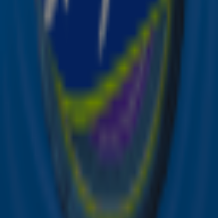
Ontvang onze nieuwsbrief
Meld je aan voor de nieuwsbrief van Sky Radio en blijf op
de hoogte van alle leuke winacties en het laatste nieuws
over je favoriete Sky-artiesten.
Aanmelden
Meld je aan voor onze wekelijkse nieuwsbrief met daarin
het laatste nieuws en aanbiedingen die wijzelf of in
samenwerking met onze partners organiseren. Je kunt je
op ieder moment afmelden. Zie voor meer informatie de
privacyverklaring
.
Snel naar
Online radio luisteren naar Sky Radio
Alle Sky zenders
Hitlijsten
Acties
Sky Radio-app