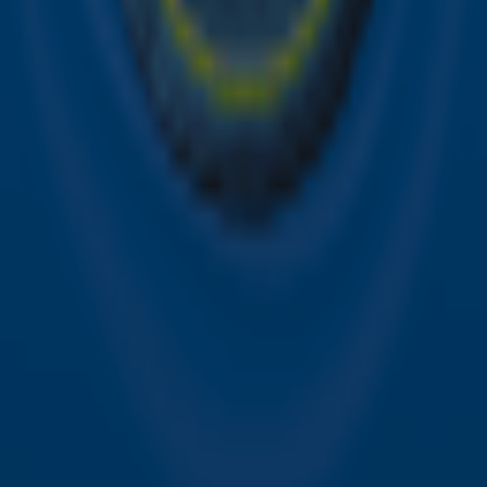
Contact
Voorwaarden
Privacyverklaring
Gebruiksvoorwaarden
Toegankelijkheid
Cookieverklaring
Digitale diensten
Cookie instellingen
Adverteren
Vacatures
Publieksservice
Download de Sky Radio App
Volg Sky Radio
©
2026 Talpa Network. Alle rechten voorbehouden. Geen
tekst- en datamining.
Sky Radio
Nu Live
Non-Stop Greatest Hits