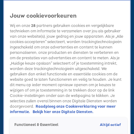
Jouw cookievoorkeuren
Wij en onze
28
partners gebruiken cookies en vergelijkbare
technieken om informatie te verzamelen over jou als gebruiker
van onze website(s), jouw gedrag en jouw apparaten. Als je „Alle
cookies accepteren” selecteert, worden trackingtechnologieën
Home
Kerst
Nieuws
Radio luisteren
Hitlijsten
Acties
ingeschakeld om onze advertenties en content te kunnen
Volg Sky Radio
personaliseren, onze producten en diensten te verbeteren en
om de prestaties van advertenties en content te meten. Als je
„Huidige keuze opslaan” selecteert of je toestemming intrekt,
worden deze trackingtechnologieën uitgeschakeld. We
Zoeken
gebruiken dan enkel functionele en essentiële cookies om de
website goed te laten functioneren en veilig te houden. Je kunt
dit menu op ieder moment opnieuw openen om je keuzes te
wijzigen of om je toestemming in te trekken door op de link
Home
Radio luisteren
Acties
Alle zenders
Summer Top 101
Cookie-instellingen onder aan de webpagina te klikken. Je
selecties zullen overal binnen onze Digitale Diensten worden
doorgevoerd.
Raadpleeg onze Cookieverklaring voor meer
informatie.
Bekijk hier onze Digitale Diensten.
Altijd actief
Functioneel & Essentieel