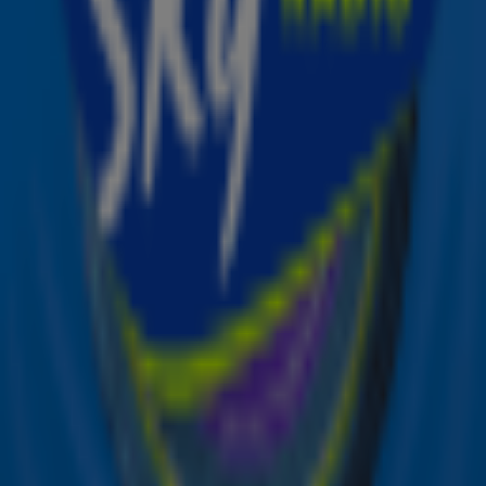
Ontvang onze nieuwsbrief
Meld je aan voor de nieuwsbrief van Sky Radio en blijf op
de hoogte van alle leuke winacties en het laatste nieuws
over je favoriete Sky-artiesten.
Aanmelden
Meld je aan voor onze wekelijkse nieuwsbrief met daarin
het laatste nieuws en aanbiedingen die wijzelf of in
samenwerking met onze partners organiseren. Je kunt je
op ieder moment afmelden. Zie voor meer informatie de
privacyverklaring
.
Snel naar
Online radio luisteren naar Sky Radio
Alle Sky zenders
Hitlijsten
Acties
Sky Radio-app
Sky Radio FM-frequenties per regio
Over Sky Radio