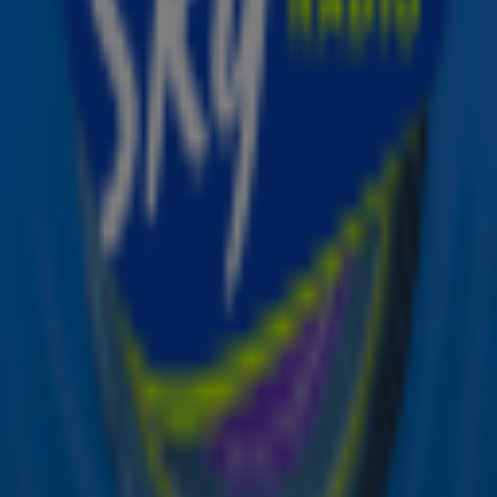
levert té schattige beelden op!
Ontvang onze nieuwsbrief
Meld je aan voor de nieuwsbrief van Sky Radio en blijf op
de hoogte van alle leuke winacties en het laatste nieuws
over je favoriete Sky-artiesten.
Aanmelden
Meld je aan voor onze wekelijkse nieuwsbrief met daarin
het laatste nieuws en aanbiedingen die wijzelf of in
samenwerking met onze partners organiseren. Je kunt je
op ieder moment afmelden. Zie voor meer informatie de
privacyverklaring
.
Snel naar
Online radio luisteren naar Sky Radio
Alle Sky zenders
Hitlijsten
Acties
Sky Radio-app
Sky Radio FM-frequenties per regio