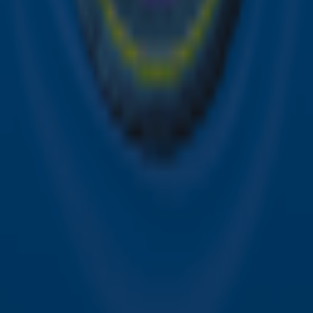
Over Sky Radio
Contact
Voorwaarden
Privacyverklaring
Gebruiksvoorwaarden
Toegankelijkheid
Cookieverklaring
Digitale diensten
Cookie instellingen
Adverteren
Vacatures
Publieksservice
Download de Sky Radio App
Volg Sky Radio
©
2026 Talpa Network. Alle rechten voorbehouden. Geen
tekst- en datamining.
Sky Radio
Nu Live