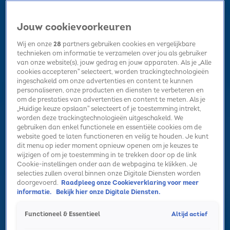
Jouw cookievoorkeuren
Wij en onze
28
partners gebruiken cookies en vergelijkbare
technieken om informatie te verzamelen over jou als gebruiker
van onze website(s), jouw gedrag en jouw apparaten. Als je „Alle
cookies accepteren” selecteert, worden trackingtechnologieën
Home
Kerst
Nieuws
Radio luisteren
Hitlijsten
Acties
ingeschakeld om onze advertenties en content te kunnen
Volg Sky Radio
personaliseren, onze producten en diensten te verbeteren en
om de prestaties van advertenties en content te meten. Als je
„Huidige keuze opslaan” selecteert of je toestemming intrekt,
worden deze trackingtechnologieën uitgeschakeld. We
Zoeken
gebruiken dan enkel functionele en essentiële cookies om de
website goed te laten functioneren en veilig te houden. Je kunt
dit menu op ieder moment opnieuw openen om je keuzes te
wijzigen of om je toestemming in te trekken door op de link
Home
Radio luisteren
Acties
Alle zenders
Summer Top 101
Cookie-instellingen onder aan de webpagina te klikken. Je
selecties zullen overal binnen onze Digitale Diensten worden
doorgevoerd.
Raadpleeg onze Cookieverklaring voor meer
informatie.
Bekijk hier onze Digitale Diensten.
Altijd actief
Functioneel & Essentieel