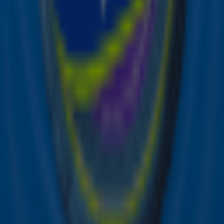
Ontvang onze nieuwsbrief
Meld je aan voor de nieuwsbrief van Sky Radio en blijf op
de hoogte van alle leuke winacties en het laatste nieuws
over je favoriete Sky-artiesten.
Aanmelden
Meld je aan voor onze wekelijkse nieuwsbrief met daarin
het laatste nieuws en aanbiedingen die wijzelf of in
samenwerking met onze partners organiseren. Je kunt je
op ieder moment afmelden. Zie voor meer informatie de
privacyverklaring
.
Snel naar
Online radio luisteren naar Sky Radio