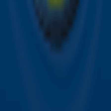
Alle Sky zenders
Hitlijsten
Acties
Sky Radio-app
Sky Radio FM-frequenties per regio
Over Sky Radio
Contact
Voorwaarden
Privacyverklaring
Gebruiksvoorwaarden
Toegankelijkheid
Cookieverklaring
Digitale diensten
Cookie instellingen
Adverteren
Vacatures
Publieksservice
Download de Sky Radio App
Volg Sky Radio