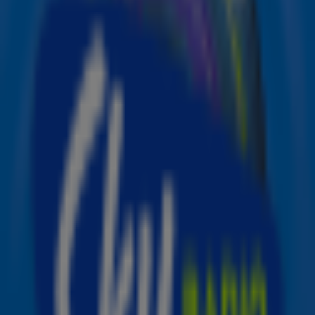
maar ook… Prins Harry.