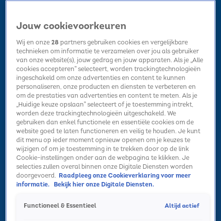
Jouw cookievoorkeuren
Wij en onze
28
partners gebruiken cookies en vergelijkbare
technieken om informatie te verzamelen over jou als gebruiker
van onze website(s), jouw gedrag en jouw apparaten. Als je „Alle
cookies accepteren” selecteert, worden trackingtechnologieën
Home
Kerst
Nieuws
Radio luisteren
Hitlijsten
Acties
ingeschakeld om onze advertenties en content te kunnen
Volg Sky Radio
personaliseren, onze producten en diensten te verbeteren en
om de prestaties van advertenties en content te meten. Als je
„Huidige keuze opslaan” selecteert of je toestemming intrekt,
worden deze trackingtechnologieën uitgeschakeld. We
Zoeken
gebruiken dan enkel functionele en essentiële cookies om de
website goed te laten functioneren en veilig te houden. Je kunt
dit menu op ieder moment opnieuw openen om je keuzes te
wijzigen of om je toestemming in te trekken door op de link
Home
Radio luisteren
Acties
Alle zenders
Summer Top 101
Cookie-instellingen onder aan de webpagina te klikken. Je
selecties zullen overal binnen onze Digitale Diensten worden
doorgevoerd.
Raadpleeg onze Cookieverklaring voor meer
informatie.
Bekijk hier onze Digitale Diensten.
Altijd actief
Functioneel & Essentieel