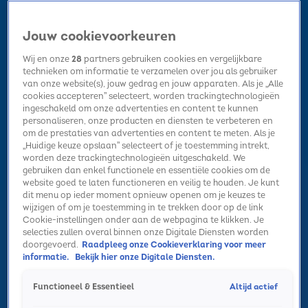
Jouw cookievoorkeuren
Wij en onze
28
partners gebruiken cookies en vergelijkbare
technieken om informatie te verzamelen over jou als gebruiker
van onze website(s), jouw gedrag en jouw apparaten. Als je „Alle
cookies accepteren” selecteert, worden trackingtechnologieën
Home
Kerst
Nieuws
Radio luisteren
Hitlijsten
Acties
ingeschakeld om onze advertenties en content te kunnen
Volg Sky Radio
personaliseren, onze producten en diensten te verbeteren en
om de prestaties van advertenties en content te meten. Als je
„Huidige keuze opslaan” selecteert of je toestemming intrekt,
worden deze trackingtechnologieën uitgeschakeld. We
Zoeken
gebruiken dan enkel functionele en essentiële cookies om de
website goed te laten functioneren en veilig te houden. Je kunt
dit menu op ieder moment opnieuw openen om je keuzes te
wijzigen of om je toestemming in te trekken door op de link
Home
Radio luisteren
Acties
Alle zenders
Summer Top 101
Cookie-instellingen onder aan de webpagina te klikken. Je
selecties zullen overal binnen onze Digitale Diensten worden
doorgevoerd.
Raadpleeg onze Cookieverklaring voor meer
informatie.
Bekijk hier onze Digitale Diensten.
Altijd actief
Functioneel & Essentieel