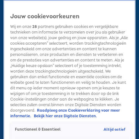
Jouw cookievoorkeuren
Wij en onze
28
partners gebruiken cookies en vergelijkbare
technieken om informatie te verzamelen over jou als gebruiker
van onze website(s), jouw gedrag en jouw apparaten. Als je „Alle
cookies accepteren” selecteert, worden trackingtechnologieën
Home
Kerst
Nieuws
Radio luisteren
Hitlijsten
Acties
ingeschakeld om onze advertenties en content te kunnen
Volg Sky Radio
personaliseren, onze producten en diensten te verbeteren en
om de prestaties van advertenties en content te meten. Als je
„Huidige keuze opslaan” selecteert of je toestemming intrekt,
worden deze trackingtechnologieën uitgeschakeld. We
Zoeken
gebruiken dan enkel functionele en essentiële cookies om de
website goed te laten functioneren en veilig te houden. Je kunt
dit menu op ieder moment opnieuw openen om je keuzes te
wijzigen of om je toestemming in te trekken door op de link
Home
Radio luisteren
Acties
Alle zenders
Summer Top 101
Cookie-instellingen onder aan de webpagina te klikken. Je
selecties zullen overal binnen onze Digitale Diensten worden
doorgevoerd.
Raadpleeg onze Cookieverklaring voor meer
informatie.
Bekijk hier onze Digitale Diensten.
Altijd actief
Functioneel & Essentieel