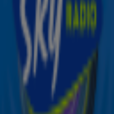
Michelle, het is geen Kensington, maar… Duncan
Laurence.
Duncan onze 'voice'
Duncan deed vier jaar geleden mee aan The Voice Of
Holland en schopte het binnen team Ilse tot de liveshows.
Dat was absoluut geen verrassing aangezien Duncan een
geweldige auditie deed waarbij alle coaches draaiden.
Ontvang onze nieuwsbrief
Meld je aan voor de nieuwsbrief van Sky Radio en blijf op
de hoogte van alle leuke winacties en het laatste nieuws
over je favoriete Sky-artiesten.
Aanmelden
Meld je aan voor onze wekelijkse nieuwsbrief met daarin
het laatste nieuws en aanbiedingen die wijzelf of in
samenwerking met onze partners organiseren. Je kunt je
op ieder moment afmelden. Zie voor meer informatie de
privacyverklaring
.