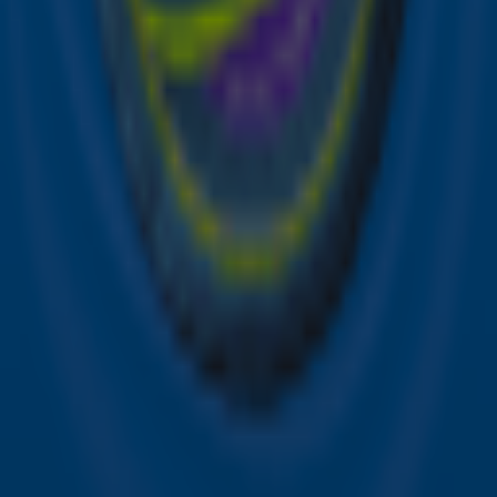
Snel naar
Online radio luisteren naar Sky Radio
Alle Sky zenders
Hitlijsten
Acties
Sky Radio-app
Sky Radio FM-frequenties per regio
Over Sky Radio
Contact
Voorwaarden
Privacyverklaring
Gebruiksvoorwaarden
Toegankelijkheid
Cookieverklaring
Digitale diensten
Cookie instellingen
Adverteren
Vacatures