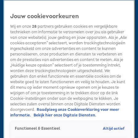
Jouw cookievoorkeuren
Wij en onze
28
partners gebruiken cookies en vergelijkbare
technieken om informatie te verzamelen over jou als gebruiker
van onze website(s), jouw gedrag en jouw apparaten. Als je „Alle
cookies accepteren” selecteert, worden trackingtechnologieën
Home
Kerst
Nieuws
Radio luisteren
Hitlijsten
Acties
ingeschakeld om onze advertenties en content te kunnen
Volg Sky Radio
personaliseren, onze producten en diensten te verbeteren en
om de prestaties van advertenties en content te meten. Als je
„Huidige keuze opslaan” selecteert of je toestemming intrekt,
worden deze trackingtechnologieën uitgeschakeld. We
Zoeken
gebruiken dan enkel functionele en essentiële cookies om de
website goed te laten functioneren en veilig te houden. Je kunt
dit menu op ieder moment opnieuw openen om je keuzes te
wijzigen of om je toestemming in te trekken door op de link
Home
Radio luisteren
Acties
Alle zenders
Summer Top 101
Cookie-instellingen onder aan de webpagina te klikken. Je
selecties zullen overal binnen onze Digitale Diensten worden
doorgevoerd.
Raadpleeg onze Cookieverklaring voor meer
informatie.
Bekijk hier onze Digitale Diensten.
Altijd actief
Functioneel & Essentieel