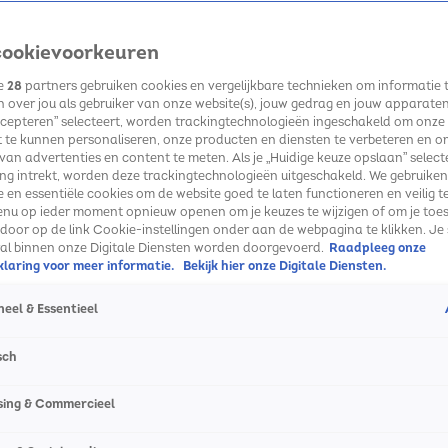
ookievoorkeuren
ze
28
partners gebruiken cookies en vergelijkbare technieken om informatie 
 over jou als gebruiker van onze website(s), jouw gedrag en jouw apparaten. 
cepteren” selecteert, worden trackingtechnologieën ingeschakeld om onze
 te kunnen personaliseren, onze producten en diensten te verbeteren en o
 van advertenties en content te meten. Als je „Huidige keuze opslaan” selecte
g intrekt, worden deze trackingtechnologieën uitgeschakeld. We gebruiken
e en essentiële cookies om de website goed te laten functioneren en veilig t
enu op ieder moment opnieuw openen om je keuzes te wijzigen of om je toe
 door op de link Cookie-instellingen onder aan de webpagina te klikken. Je 
ral binnen onze Digitale Diensten worden doorgevoerd.
Raadpleeg onze
laring voor meer informatie.
Bekijk hier onze Digitale Diensten.
eel & Essentieel
sch
sing & Commercieel