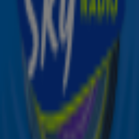
samenwerkingen volgen er nog meer? Wij hebben de elf
vetste Ed Sheeran-collabs (so far) voor jou op een rij
gezet.
Ontvang onze nieuwsbrief
Meld je aan voor de nieuwsbrief van Sky Radio en blijf op
de hoogte van alle leuke winacties en het laatste nieuws
over je favoriete Sky-artiesten.
Aanmelden
Meld je aan voor onze wekelijkse nieuwsbrief met daarin
het laatste nieuws en aanbiedingen die wijzelf of in
samenwerking met onze partners organiseren. Je kunt je
op ieder moment afmelden. Zie voor meer informatie de
privacyverklaring
.
Snel naar
Online radio luisteren naar Sky Radio
Alle Sky zenders
Hitlijsten
Acties