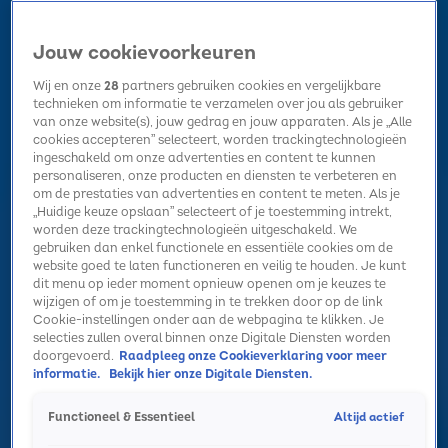
Jouw cookievoorkeuren
Wij en onze
28
partners gebruiken cookies en vergelijkbare
technieken om informatie te verzamelen over jou als gebruiker
van onze website(s), jouw gedrag en jouw apparaten. Als je „Alle
cookies accepteren” selecteert, worden trackingtechnologieën
Home
Kerst
Nieuws
Radio luisteren
Hitlijsten
Acties
ingeschakeld om onze advertenties en content te kunnen
Volg Sky Radio
personaliseren, onze producten en diensten te verbeteren en
om de prestaties van advertenties en content te meten. Als je
„Huidige keuze opslaan” selecteert of je toestemming intrekt,
worden deze trackingtechnologieën uitgeschakeld. We
Zoeken
gebruiken dan enkel functionele en essentiële cookies om de
website goed te laten functioneren en veilig te houden. Je kunt
dit menu op ieder moment opnieuw openen om je keuzes te
wijzigen of om je toestemming in te trekken door op de link
Home
Radio luisteren
Acties
Alle zenders
Summer Top 101
Cookie-instellingen onder aan de webpagina te klikken. Je
selecties zullen overal binnen onze Digitale Diensten worden
doorgevoerd.
Raadpleeg onze Cookieverklaring voor meer
informatie.
Bekijk hier onze Digitale Diensten.
Altijd actief
Functioneel & Essentieel