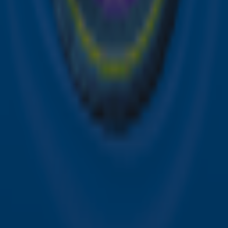
Sky Radio-app
Sky Radio FM-frequenties per regio
Over Sky Radio
Contact
Voorwaarden
Privacyverklaring
Gebruiksvoorwaarden
Toegankelijkheid
Cookieverklaring
Digitale diensten
Cookie instellingen
Adverteren
Vacatures
Publieksservice
Download de Sky Radio App
Volg Sky Radio
©
2026 Talpa Network. Alle rechten voorbehouden. Geen
tekst- en datamining.
Sky Radio