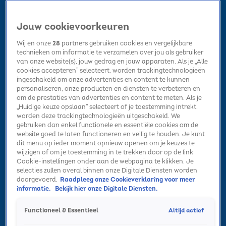
Jouw cookievoorkeuren
Wij en onze
28
partners gebruiken cookies en vergelijkbare
technieken om informatie te verzamelen over jou als gebruiker
van onze website(s), jouw gedrag en jouw apparaten. Als je „Alle
cookies accepteren” selecteert, worden trackingtechnologieën
Home
Kerst
Nieuws
Radio luisteren
Hitlijsten
Acties
ingeschakeld om onze advertenties en content te kunnen
Volg Sky Radio
personaliseren, onze producten en diensten te verbeteren en
om de prestaties van advertenties en content te meten. Als je
„Huidige keuze opslaan” selecteert of je toestemming intrekt,
worden deze trackingtechnologieën uitgeschakeld. We
Zoeken
gebruiken dan enkel functionele en essentiële cookies om de
website goed te laten functioneren en veilig te houden. Je kunt
dit menu op ieder moment opnieuw openen om je keuzes te
wijzigen of om je toestemming in te trekken door op de link
Home
Radio luisteren
Acties
Alle zenders
Summer Top 101
Cookie-instellingen onder aan de webpagina te klikken. Je
selecties zullen overal binnen onze Digitale Diensten worden
doorgevoerd.
Raadpleeg onze Cookieverklaring voor meer
informatie.
Bekijk hier onze Digitale Diensten.
Altijd actief
Functioneel & Essentieel