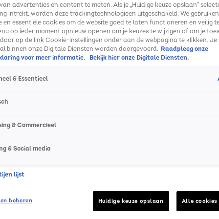
 van advertenties en content te meten. Als je „Huidige keuze opslaan” selecte
g intrekt, worden deze trackingtechnologieën uitgeschakeld. We gebruiken
e en essentiële cookies om de website goed te laten functioneren en veilig t
enu op ieder moment opnieuw openen om je keuzes te wijzigen of om je toe
 door op de link Cookie-instellingen onder aan de webpagina te klikken. Je 
ral binnen onze Digitale Diensten worden doorgevoerd.
Raadpleeg onze
laring voor meer informatie.
Bekijk hier onze Digitale Diensten.
eel & Essentieel
sch
sing & Commercieel
ng & Social media
jen lijst
en beheren
Huidige keuze opslaan
Alle cookies