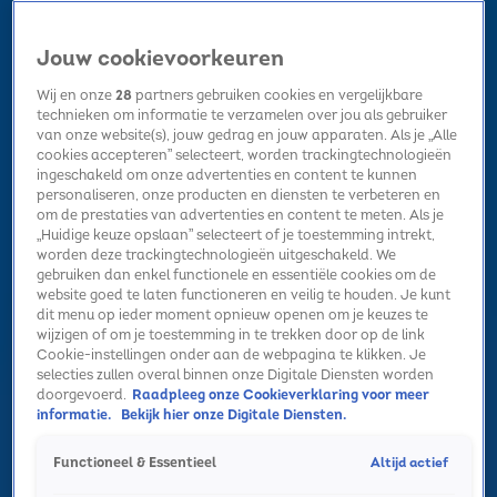
Jouw cookievoorkeuren
Wij en onze
28
partners gebruiken cookies en vergelijkbare
technieken om informatie te verzamelen over jou als gebruiker
van onze website(s), jouw gedrag en jouw apparaten. Als je „Alle
cookies accepteren” selecteert, worden trackingtechnologieën
Home
Kerst
Nieuws
Radio luisteren
Hitlijsten
Acties
ingeschakeld om onze advertenties en content te kunnen
Volg Sky Radio
personaliseren, onze producten en diensten te verbeteren en
om de prestaties van advertenties en content te meten. Als je
„Huidige keuze opslaan” selecteert of je toestemming intrekt,
worden deze trackingtechnologieën uitgeschakeld. We
Zoeken
gebruiken dan enkel functionele en essentiële cookies om de
website goed te laten functioneren en veilig te houden. Je kunt
dit menu op ieder moment opnieuw openen om je keuzes te
wijzigen of om je toestemming in te trekken door op de link
Home
Radio luisteren
Acties
Alle zenders
Summer Top 101
Cookie-instellingen onder aan de webpagina te klikken. Je
selecties zullen overal binnen onze Digitale Diensten worden
doorgevoerd.
Raadpleeg onze Cookieverklaring voor meer
informatie.
Bekijk hier onze Digitale Diensten.
Altijd actief
Functioneel & Essentieel