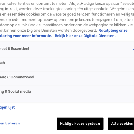
 van advertenties en content te meten. Als je „Huidige keuze opslaan” selecte
g intrekt, worden deze trackingtechnologieën uitgeschakeld. We gebruiken
e en essentiële cookies om de website goed te laten functioneren en veilig t
enu op ieder moment opnieuw openen om je keuzes te wijzigen of om je toe
 door op de link Cookie-instellingen onder aan de webpagina te klikken. Je 
ral binnen onze Digitale Diensten worden doorgevoerd.
Raadpleeg onze
laring voor meer informatie.
Bekijk hier onze Digitale Diensten.
eel & Essentieel
sch
sing & Commercieel
ng & Social media
jen lijst
en beheren
Huidige keuze opslaan
Alle cookies