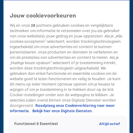
Jouw cookievoorkeuren
Wij en onze
28
partners gebruiken cookies en vergelijkbare
technieken om informatie te verzamelen over jou als gebruiker
van onze website(s), jouw gedrag en jouw apparaten. Als je „Alle
cookies accepteren” selecteert, worden trackingtechnologieën
Home
Kerst
Nieuws
Radio luisteren
Hitlijsten
Acties
ingeschakeld om onze advertenties en content te kunnen
Volg Sky Radio
personaliseren, onze producten en diensten te verbeteren en
om de prestaties van advertenties en content te meten. Als je
„Huidige keuze opslaan” selecteert of je toestemming intrekt,
worden deze trackingtechnologieën uitgeschakeld. We
Zoeken
gebruiken dan enkel functionele en essentiële cookies om de
website goed te laten functioneren en veilig te houden. Je kunt
dit menu op ieder moment opnieuw openen om je keuzes te
wijzigen of om je toestemming in te trekken door op de link
Home
Radio luisteren
Acties
Alle zenders
Summer Top 101
Cookie-instellingen onder aan de webpagina te klikken. Je
selecties zullen overal binnen onze Digitale Diensten worden
doorgevoerd.
Raadpleeg onze Cookieverklaring voor meer
informatie.
Bekijk hier onze Digitale Diensten.
Altijd actief
Functioneel & Essentieel