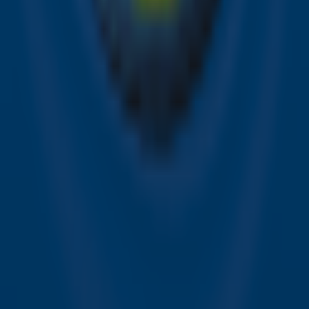
op ieder moment afmelden. Zie voor meer informatie de
privacyverklaring
.
Snel naar
Online radio luisteren naar Sky Radio
Alle Sky zenders
Hitlijsten
Acties
Sky Radio-app
Sky Radio FM-frequenties per regio
Over Sky Radio
Contact
Voorwaarden
Privacyverklaring
Gebruiksvoorwaarden
Toegankelijkheid
Cookieverklaring
Digitale diensten
Cookie instellingen