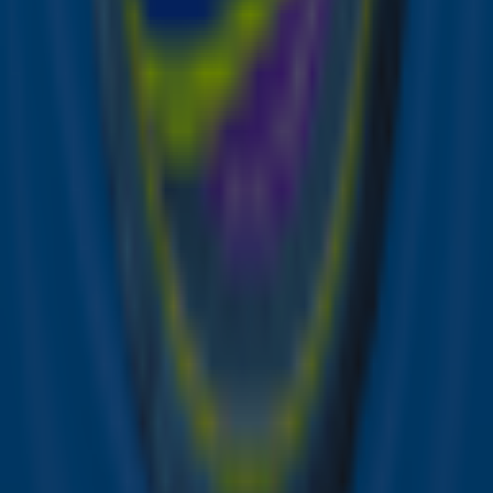
Wat voor baan had je voordat je begon met
zingen?
‘Ik was een broodjes belegger voor Big Bites Sandwiches,
gevestigd in Zuid-Engeland. Mijn taak was tomaten in
zeven plakken te snijden. Als je geen zeven plakken kon
snijden, dan werd je ontslagen. Het was een vrij
technische baan. Als laatste deed ik folie om de broodjes
en plakte er een sticker op. En ook dat is echt technisch,
want je moet erop letten dat de goede kant naar boven
ligt. 😉’
Ontvang onze nieuwsbrief
Meld je aan voor de nieuwsbrief van Sky Radio en blijf op
de hoogte van alle leuke winacties en het laatste nieuws
over je favoriete Sky-artiesten.
Aanmelden
Meld je aan voor onze wekelijkse nieuwsbrief met daarin
het laatste nieuws en aanbiedingen die wijzelf of in
samenwerking met onze partners organiseren. Je kunt je