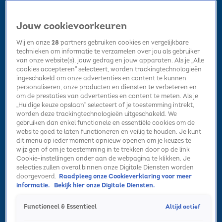
Jouw cookievoorkeuren
Wij en onze
28
partners gebruiken cookies en vergelijkbare
technieken om informatie te verzamelen over jou als gebruiker
van onze website(s), jouw gedrag en jouw apparaten. Als je „Alle
cookies accepteren” selecteert, worden trackingtechnologieën
Home
Kerst
Nieuws
Radio luisteren
Hitlijsten
Acties
ingeschakeld om onze advertenties en content te kunnen
Volg Sky Radio
personaliseren, onze producten en diensten te verbeteren en
om de prestaties van advertenties en content te meten. Als je
„Huidige keuze opslaan” selecteert of je toestemming intrekt,
worden deze trackingtechnologieën uitgeschakeld. We
Zoeken
gebruiken dan enkel functionele en essentiële cookies om de
website goed te laten functioneren en veilig te houden. Je kunt
dit menu op ieder moment opnieuw openen om je keuzes te
wijzigen of om je toestemming in te trekken door op de link
Home
Radio luisteren
Acties
Alle zenders
Summer Top 101
Cookie-instellingen onder aan de webpagina te klikken. Je
selecties zullen overal binnen onze Digitale Diensten worden
doorgevoerd.
Raadpleeg onze Cookieverklaring voor meer
informatie.
Bekijk hier onze Digitale Diensten.
Altijd actief
Functioneel & Essentieel