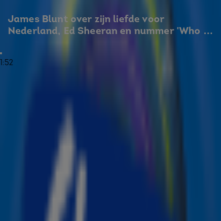
You're Beautiful
en
Goodbye My Lover
, vertelt je over zijn
James Blunt over zijn liefde voor 
baan voor zijn muziekcarrière én wie zijn grootste
Nederland, Ed Sheeran en nummer 'Who 
voorbeeld is!
We Used To Be'
Wat vind je het leukste aan Nederland?
1:52
'Ik hou gewoon van Nederlandse mensen. Ik geef niet
alleen hier, maar ik geef overal ter wereld concerten.
Alleen op sommige plekken, zoals in Engeland, zijn de
mensen best saai. Maar Nederlanders zijn echt heel leuk.'
Wie is je grootste voorbeeld?
'Mijn grootste voorbeeld is Ed Sheeran. Ik wil hem gewoon
zijn, want hij ziet er zó sexy uit!'