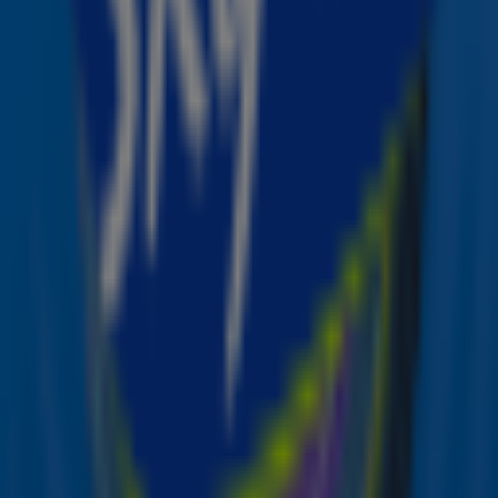
'Zó enthousiast! En ik hoop dat jij ook komt. 24 februari,
zie ik je daar?'
Waar ben je het meest trots op dit jaar?
'Nou, weet je. Ik ben hier om een album te verkopen, maar
eigenlijk heb ik ook een boek uitgebracht. Hoewel ik het
leuk zou vinden als je het zou kopen, zou je het eigenlijk
echt niet moeten lezen, want het boek is gewoon fout.'
Waar gaat je nieuwe album 'Who We Used To Be'
over?
'
Het album
gaat over de hoogte- en dieptepunten van
het leven. Ik ben nu een volwassen man, dus ik schrijf niet
alleen nummers over mezelf, maar ook over de mensen
waar ik voor moet zorgen. Of het nu gaat over mijn
kinderen of familie, dit album gaat over echte mensen.
Niet alleen over mezelf.'