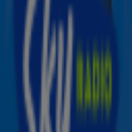
Bron: Instagram/@jamesblunt
Hoe enthousiast ben je over je volgende show in
de AFAS Live op 24 februari?