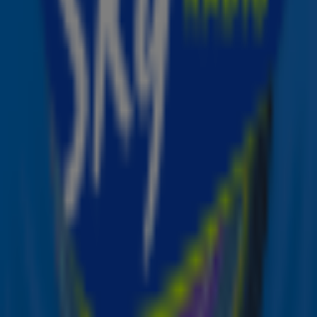
ook orkestrale muziek tijdens het stuk van de rapper.
Beluister de nieuwe studio versie van het nummer
hier
.
Yours Truly
En dat is nog niet alles! Naast de nieuwe versie van The
Way, brengt Ariana Grande ook een luxe digitale én vinyl
versie van haar album Yours Truly uit, inclusief twee
nieuwe liveoptredens van haar hits Honeymoon Avenue
en Daydreamin. Ook heeft de zangeres vragen over haar
album beantwoord tijdens een
Q&A op haar TikTok-
kanaal
.
Wil je meer nummers van deze Sky-artiesten horen?
Luister dan naar Sky Radio en hoor de lekkerste hits
non-stop voorbij komen! 🎶
Zender laden...