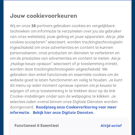
Jouw cookievoorkeuren
Wij en onze
28
partners gebruiken cookies en vergelijkbare
technieken om informatie te verzamelen over jou als gebruiker
van onze website(s), jouw gedrag en jouw apparaten. Als je „Alle
cookies accepteren” selecteert, worden trackingtechnologieën
Home
Kerst
Nieuws
Radio luisteren
Hitlijsten
Acties
ingeschakeld om onze advertenties en content te kunnen
Volg Sky Radio
personaliseren, onze producten en diensten te verbeteren en
om de prestaties van advertenties en content te meten. Als je
„Huidige keuze opslaan” selecteert of je toestemming intrekt,
worden deze trackingtechnologieën uitgeschakeld. We
Zoeken
gebruiken dan enkel functionele en essentiële cookies om de
website goed te laten functioneren en veilig te houden. Je kunt
dit menu op ieder moment opnieuw openen om je keuzes te
wijzigen of om je toestemming in te trekken door op de link
Home
Radio luisteren
Acties
Alle zenders
Summer Top 101
Cookie-instellingen onder aan de webpagina te klikken. Je
selecties zullen overal binnen onze Digitale Diensten worden
doorgevoerd.
Raadpleeg onze Cookieverklaring voor meer
informatie.
Bekijk hier onze Digitale Diensten.
Altijd actief
Functioneel & Essentieel