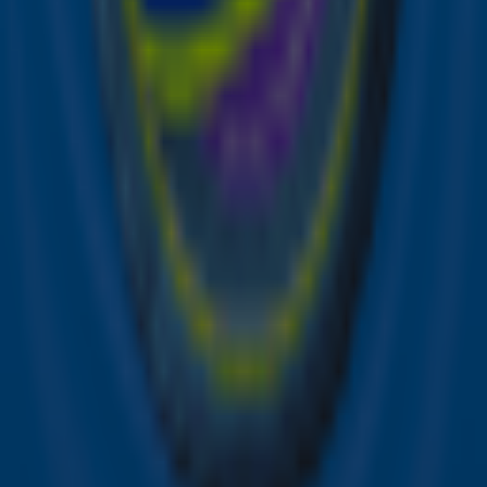
Ontvang onze nieuwsbrief
Meld je aan voor de nieuwsbrief van Sky Radio en blijf op
de hoogte van alle leuke winacties en het laatste nieuws
over je favoriete Sky-artiesten.
Aanmelden
Meld je aan voor onze wekelijkse nieuwsbrief met daarin
het laatste nieuws en aanbiedingen die wijzelf of in
samenwerking met onze partners organiseren. Je kunt je
op ieder moment afmelden. Zie voor meer informatie de
privacyverklaring
.
Snel naar
Online radio luisteren naar Sky Radio
Alle Sky zenders
Hitlijsten
Acties
Sky Radio-app
Sky Radio FM-frequenties per regio
Over Sky Radio