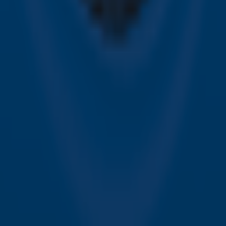
Contact
Voorwaarden
Privacyverklaring
Gebruiksvoorwaarden
Toegankelijkheid
Cookieverklaring
Digitale diensten
Cookie instellingen
Adverteren
Vacatures
Publieksservice
Download de Sky Radio App
Volg Sky Radio
©
2026 Talpa Network. Alle rechten voorbehouden. Geen
tekst- en datamining.
Sky Radio
Nu Live
Non-Stop Greatest Hits