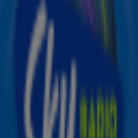
met nog nooit vertoonde behind the scenes-beelden, een
Q&A en als klap op de vuurpijl een speciaal liveoptreden
van haar hit The Way! Benieuwd naar dit optreden? Lees
dan snel verder.
The Way
Ariana Grande en Mac Miller brachten het nummer op 10
juli 2013 uit. Twee maanden na de release, kreeg de hit
een platina status in Amerika. The Way bereikte de
negende positie in de Amerikaanse Billboard Hot 100 en
werd het eerste top 10-nummer voor de zangeres! Nu, 10
jaar later, beloont Ariana haar fans met een nieuwe
versie van de hit. Bekijk het optreden hieronder!
Op haar
YouTube-kanaal
heeft Ariana ook een officiële
studio versie van het nummer uitgebracht. Ze brengt
hierin een eerbetoon aan haar overleden ex, Mac Miller,
door de woorden ‘Met Mac Miller’ aan het einde van de
video wit op te lichten. Daarnaast bevat de nieuwe versie