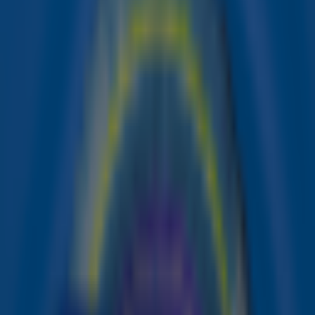
pauze inlast om zich specifiek te richten op zijn mentale
gezondheid. Gelukkig zijn er ook artiesten die wél met
nieuwe muziek komen.