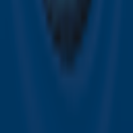
Meld je aan voor de nieuwsbrief van Sky Radio en blijf op
de hoogte van alle leuke winacties en het laatste nieuws
over je favoriete Sky-artiesten.
Aanmelden
Meld je aan voor onze wekelijkse nieuwsbrief met daarin
het laatste nieuws en aanbiedingen die wijzelf of in
samenwerking met onze partners organiseren. Je kunt je
op ieder moment afmelden. Zie voor meer informatie de
privacyverklaring
.
Snel naar
Online radio luisteren naar Sky Radio
Alle Sky zenders
Hitlijsten
Acties
Sky Radio-app
Sky Radio FM-frequenties per regio
Over Sky Radio
Contact
Voorwaarden