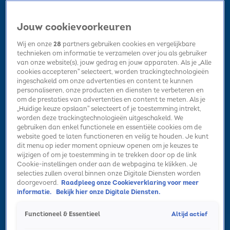
Jouw cookievoorkeuren
Wij en onze
28
partners gebruiken cookies en vergelijkbare
technieken om informatie te verzamelen over jou als gebruiker
van onze website(s), jouw gedrag en jouw apparaten. Als je „Alle
cookies accepteren” selecteert, worden trackingtechnologieën
Home
Kerst
Nieuws
Radio luisteren
Hitlijsten
Acties
ingeschakeld om onze advertenties en content te kunnen
Volg Sky Radio
personaliseren, onze producten en diensten te verbeteren en
om de prestaties van advertenties en content te meten. Als je
„Huidige keuze opslaan” selecteert of je toestemming intrekt,
worden deze trackingtechnologieën uitgeschakeld. We
Zoeken
gebruiken dan enkel functionele en essentiële cookies om de
website goed te laten functioneren en veilig te houden. Je kunt
dit menu op ieder moment opnieuw openen om je keuzes te
wijzigen of om je toestemming in te trekken door op de link
Home
Radio luisteren
Acties
Alle zenders
Summer Top 101
Cookie-instellingen onder aan de webpagina te klikken. Je
selecties zullen overal binnen onze Digitale Diensten worden
doorgevoerd.
Raadpleeg onze Cookieverklaring voor meer
informatie.
Bekijk hier onze Digitale Diensten.
Altijd actief
Functioneel & Essentieel