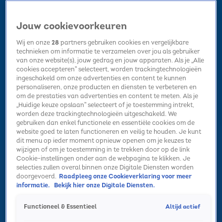
Jouw cookievoorkeuren
Wij en onze
28
partners gebruiken cookies en vergelijkbare
technieken om informatie te verzamelen over jou als gebruiker
van onze website(s), jouw gedrag en jouw apparaten. Als je „Alle
cookies accepteren” selecteert, worden trackingtechnologieën
Home
Kerst
Nieuws
Radio luisteren
Hitlijsten
Acties
ingeschakeld om onze advertenties en content te kunnen
Volg Sky Radio
personaliseren, onze producten en diensten te verbeteren en
om de prestaties van advertenties en content te meten. Als je
„Huidige keuze opslaan” selecteert of je toestemming intrekt,
worden deze trackingtechnologieën uitgeschakeld. We
Zoeken
gebruiken dan enkel functionele en essentiële cookies om de
website goed te laten functioneren en veilig te houden. Je kunt
dit menu op ieder moment opnieuw openen om je keuzes te
wijzigen of om je toestemming in te trekken door op de link
Home
Radio luisteren
Acties
Alle zenders
Summer Top 101
Cookie-instellingen onder aan de webpagina te klikken. Je
selecties zullen overal binnen onze Digitale Diensten worden
doorgevoerd.
Raadpleeg onze Cookieverklaring voor meer
informatie.
Bekijk hier onze Digitale Diensten.
Altijd actief
Functioneel & Essentieel