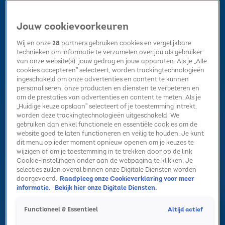
Jouw cookievoorkeuren
Wij en onze
28
partners gebruiken cookies en vergelijkbare
technieken om informatie te verzamelen over jou als gebruiker
van onze website(s), jouw gedrag en jouw apparaten. Als je „Alle
cookies accepteren” selecteert, worden trackingtechnologieën
Home
Kerst
Nieuws
Radio luisteren
Hitlijsten
Acties
ingeschakeld om onze advertenties en content te kunnen
Volg Sky Radio
personaliseren, onze producten en diensten te verbeteren en
om de prestaties van advertenties en content te meten. Als je
„Huidige keuze opslaan” selecteert of je toestemming intrekt,
worden deze trackingtechnologieën uitgeschakeld. We
Zoeken
gebruiken dan enkel functionele en essentiële cookies om de
website goed te laten functioneren en veilig te houden. Je kunt
dit menu op ieder moment opnieuw openen om je keuzes te
wijzigen of om je toestemming in te trekken door op de link
Home
Radio luisteren
Acties
Alle zenders
Summer Top 101
Cookie-instellingen onder aan de webpagina te klikken. Je
selecties zullen overal binnen onze Digitale Diensten worden
doorgevoerd.
Raadpleeg onze Cookieverklaring voor meer
informatie.
Bekijk hier onze Digitale Diensten.
Altijd actief
Functioneel & Essentieel