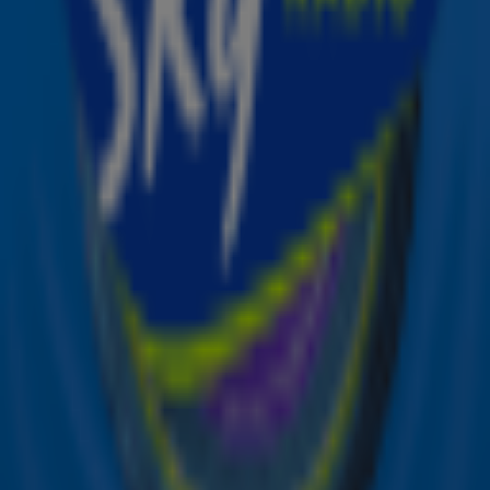
Ontvang onze nieuwsbrief
Meld je aan voor de nieuwsbrief van Sky Radio en blijf op
de hoogte van alle leuke winacties en het laatste nieuws
over je favoriete Sky-artiesten.
Aanmelden
Meld je aan voor onze wekelijkse nieuwsbrief met daarin
het laatste nieuws en aanbiedingen die wijzelf of in
samenwerking met onze partners organiseren. Je kunt je
op ieder moment afmelden. Zie voor meer informatie de
privacyverklaring
.
Snel naar
Online radio luisteren naar Sky Radio
Alle Sky zenders
Hitlijsten
Acties
Sky Radio-app
Sky Radio FM-frequenties per regio
Over Sky Radio
Contact