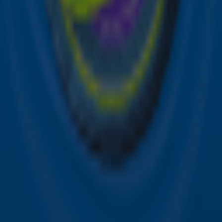
Online radio luisteren naar Sky Radio
Alle Sky zenders
Hitlijsten
Acties
Sky Radio-app
Sky Radio FM-frequenties per regio
Over Sky Radio
Contact
Voorwaarden
Privacyverklaring
Gebruiksvoorwaarden
Toegankelijkheid
Cookieverklaring
Digitale diensten
Cookie instellingen
Adverteren
Vacatures
Publieksservice
Download de Sky Radio App