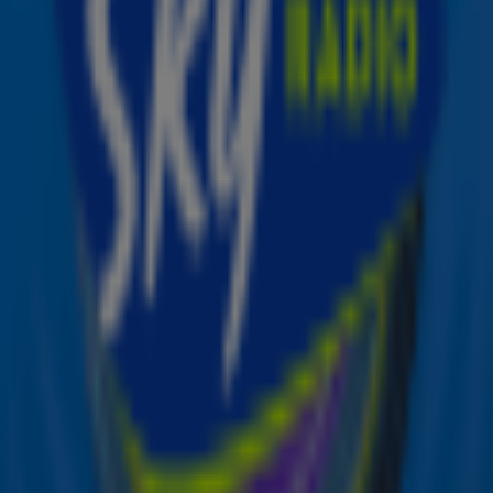
weekend zette Ariana de deleted scenes en de bloopers
van de video online en die wil je écht zien!
Kris Jenner over Chlamydia, vliezen die breken... je kunt
het zo gek niet bedenken of het komt voorbij en... We love
it! Bekijk het in de video hierboven!
Beeld: YouTube
Ontvang onze nieuwsbrief
Meld je aan voor de nieuwsbrief van Sky Radio en blijf op
de hoogte van alle leuke winacties en het laatste nieuws
over je favoriete Sky-artiesten.
Aanmelden
Meld je aan voor onze wekelijkse nieuwsbrief met daarin
het laatste nieuws en aanbiedingen die wijzelf of in
samenwerking met onze partners organiseren. Je kunt je
op ieder moment afmelden. Zie voor meer informatie de
privacyverklaring
.
Snel naar