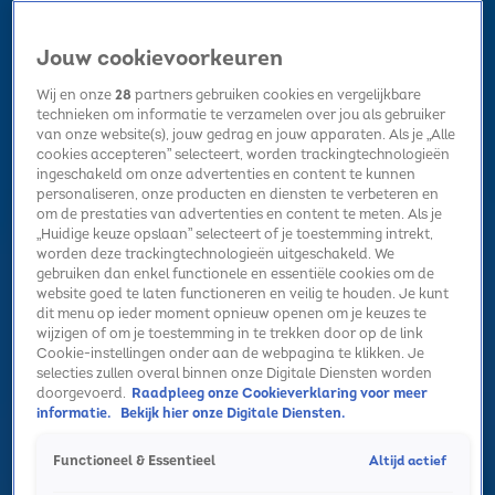
Jouw cookievoorkeuren
Wij en onze
28
partners gebruiken cookies en vergelijkbare
technieken om informatie te verzamelen over jou als gebruiker
van onze website(s), jouw gedrag en jouw apparaten. Als je „Alle
cookies accepteren” selecteert, worden trackingtechnologieën
Home
Kerst
Nieuws
Radio luisteren
Hitlijsten
Acties
ingeschakeld om onze advertenties en content te kunnen
Volg Sky Radio
personaliseren, onze producten en diensten te verbeteren en
om de prestaties van advertenties en content te meten. Als je
„Huidige keuze opslaan” selecteert of je toestemming intrekt,
worden deze trackingtechnologieën uitgeschakeld. We
Zoeken
gebruiken dan enkel functionele en essentiële cookies om de
website goed te laten functioneren en veilig te houden. Je kunt
dit menu op ieder moment opnieuw openen om je keuzes te
wijzigen of om je toestemming in te trekken door op de link
Home
Radio luisteren
Acties
Alle zenders
Summer Top 101
Cookie-instellingen onder aan de webpagina te klikken. Je
selecties zullen overal binnen onze Digitale Diensten worden
doorgevoerd.
Raadpleeg onze Cookieverklaring voor meer
informatie.
Bekijk hier onze Digitale Diensten.
Altijd actief
Functioneel & Essentieel