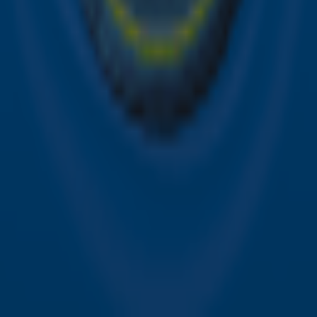
Contact
Voorwaarden
Privacyverklaring
Gebruiksvoorwaarden
Toegankelijkheid
Cookieverklaring
Digitale diensten
Cookie instellingen
Adverteren
Vacatures
Publieksservice
Download de Sky Radio App
Volg Sky Radio
©
2026 Talpa Network. Alle rechten voorbehouden. Geen
tekst- en datamining.
Sky Radio
Nu Live
Non-Stop Greatest Hits