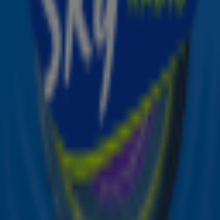
Ontvang onze nieuwsbrief
Meld je aan voor de nieuwsbrief van Sky Radio en blijf op
de hoogte van alle leuke winacties en het laatste nieuws
over je favoriete Sky-artiesten.
Aanmelden
Meld je aan voor onze wekelijkse nieuwsbrief met daarin
het laatste nieuws en aanbiedingen die wijzelf of in
samenwerking met onze partners organiseren. Je kunt je
op ieder moment afmelden. Zie voor meer informatie de
privacyverklaring
.
Snel naar
Online radio luisteren naar Sky Radio
Alle Sky zenders
Hitlijsten
Acties
Sky Radio-app
Sky Radio FM-frequenties per regio
Over Sky Radio