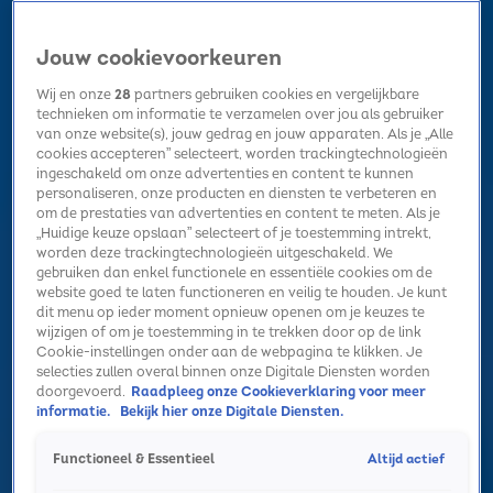
Jouw cookievoorkeuren
Wij en onze
28
partners gebruiken cookies en vergelijkbare
technieken om informatie te verzamelen over jou als gebruiker
van onze website(s), jouw gedrag en jouw apparaten. Als je „Alle
cookies accepteren” selecteert, worden trackingtechnologieën
Home
Kerst
Nieuws
Radio luisteren
Hitlijsten
Acties
ingeschakeld om onze advertenties en content te kunnen
Volg Sky Radio
personaliseren, onze producten en diensten te verbeteren en
om de prestaties van advertenties en content te meten. Als je
„Huidige keuze opslaan” selecteert of je toestemming intrekt,
worden deze trackingtechnologieën uitgeschakeld. We
Zoeken
gebruiken dan enkel functionele en essentiële cookies om de
website goed te laten functioneren en veilig te houden. Je kunt
dit menu op ieder moment opnieuw openen om je keuzes te
wijzigen of om je toestemming in te trekken door op de link
Home
Radio luisteren
Acties
Alle zenders
Summer Top 101
Cookie-instellingen onder aan de webpagina te klikken. Je
selecties zullen overal binnen onze Digitale Diensten worden
doorgevoerd.
Raadpleeg onze Cookieverklaring voor meer
informatie.
Bekijk hier onze Digitale Diensten.
Altijd actief
Functioneel & Essentieel