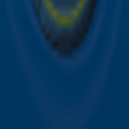
Contact
Voorwaarden
Privacyverklaring
Gebruiksvoorwaarden
Toegankelijkheid
Cookieverklaring
Digitale diensten
Cookie instellingen
Adverteren
Vacatures
Publieksservice
Download de Sky Radio App
Volg Sky Radio
©
2026 Talpa Network. Alle rechten voorbehouden. Geen
tekst- en datamining.
Sky Radio
Nu Live
Non-Stop Greatest Hits