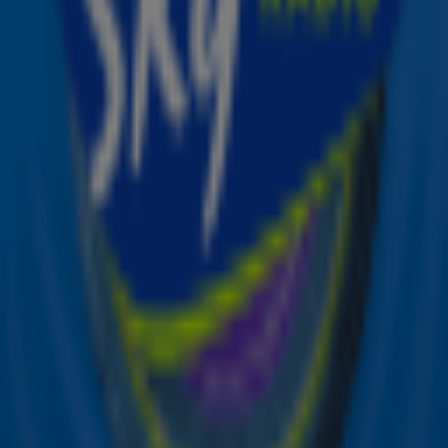
Ontvang onze nieuwsbrief
Meld je aan voor de nieuwsbrief van Sky Radio en blijf op
de hoogte van alle leuke winacties en het laatste nieuws
over je favoriete Sky-artiesten.
Aanmelden
Meld je aan voor onze wekelijkse nieuwsbrief met daarin
het laatste nieuws en aanbiedingen die wijzelf of in
samenwerking met onze partners organiseren. Je kunt je
op ieder moment afmelden. Zie voor meer informatie de
privacyverklaring
.
Snel naar
Online radio luisteren naar Sky Radio
Alle Sky zenders
Hitlijsten
Acties
Sky Radio-app
Sky Radio FM-frequenties per regio
Over Sky Radio