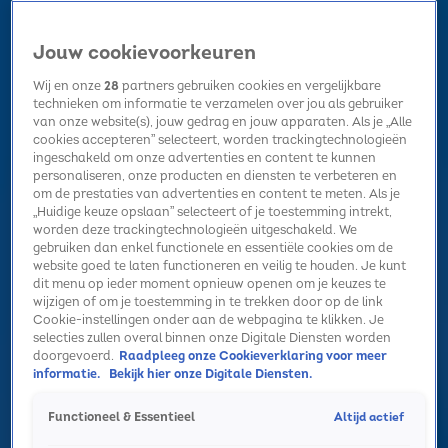
Jouw cookievoorkeuren
Wij en onze
28
partners gebruiken cookies en vergelijkbare
technieken om informatie te verzamelen over jou als gebruiker
van onze website(s), jouw gedrag en jouw apparaten. Als je „Alle
cookies accepteren” selecteert, worden trackingtechnologieën
Home
Kerst
Nieuws
Radio luisteren
Hitlijsten
Acties
ingeschakeld om onze advertenties en content te kunnen
Volg Sky Radio
personaliseren, onze producten en diensten te verbeteren en
om de prestaties van advertenties en content te meten. Als je
„Huidige keuze opslaan” selecteert of je toestemming intrekt,
worden deze trackingtechnologieën uitgeschakeld. We
Zoeken
gebruiken dan enkel functionele en essentiële cookies om de
website goed te laten functioneren en veilig te houden. Je kunt
dit menu op ieder moment opnieuw openen om je keuzes te
wijzigen of om je toestemming in te trekken door op de link
Home
Radio luisteren
Acties
Alle zenders
Summer Top 101
Cookie-instellingen onder aan de webpagina te klikken. Je
selecties zullen overal binnen onze Digitale Diensten worden
doorgevoerd.
Raadpleeg onze Cookieverklaring voor meer
informatie.
Bekijk hier onze Digitale Diensten.
Altijd actief
Functioneel & Essentieel