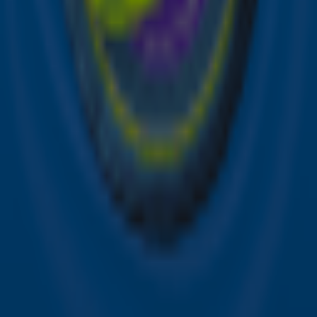
Online radio luisteren naar Sky Radio
Alle Sky zenders
Hitlijsten
Acties
Sky Radio-app
Sky Radio FM-frequenties per regio
Over Sky Radio
Contact
Voorwaarden
Privacyverklaring
Gebruiksvoorwaarden
Toegankelijkheid
Cookieverklaring
Digitale diensten
Cookie instellingen
Adverteren
Vacatures
Publieksservice