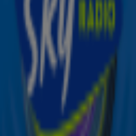
is moeilijk én deze tien gedachten heeft echt iedereen!
Zender laden...
Zender laden...
Ontvang onze nieuwsbrief
Meld je aan voor de nieuwsbrief van Sky Radio en blijf op
de hoogte van alle leuke winacties en het laatste nieuws
over je favoriete Sky-artiesten.
Aanmelden
Meld je aan voor onze wekelijkse nieuwsbrief met daarin
het laatste nieuws en aanbiedingen die wijzelf of in
samenwerking met onze partners organiseren. Je kunt je
op ieder moment afmelden. Zie voor meer informatie de
privacyverklaring
.
Snel naar