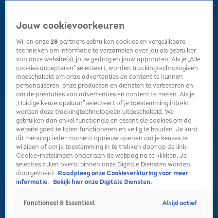
Jouw cookievoorkeuren
Wij en onze
28
partners gebruiken cookies en vergelijkbare
technieken om informatie te verzamelen over jou als gebruiker
van onze website(s), jouw gedrag en jouw apparaten. Als je „Alle
cookies accepteren” selecteert, worden trackingtechnologieën
Home
Kerst
Nieuws
Radio luisteren
Hitlijsten
Acties
ingeschakeld om onze advertenties en content te kunnen
Volg Sky Radio
personaliseren, onze producten en diensten te verbeteren en
om de prestaties van advertenties en content te meten. Als je
„Huidige keuze opslaan” selecteert of je toestemming intrekt,
worden deze trackingtechnologieën uitgeschakeld. We
Zoeken
gebruiken dan enkel functionele en essentiële cookies om de
website goed te laten functioneren en veilig te houden. Je kunt
dit menu op ieder moment opnieuw openen om je keuzes te
wijzigen of om je toestemming in te trekken door op de link
Home
Radio luisteren
Acties
Alle zenders
Summer Top 101
Cookie-instellingen onder aan de webpagina te klikken. Je
selecties zullen overal binnen onze Digitale Diensten worden
doorgevoerd.
Raadpleeg onze Cookieverklaring voor meer
informatie.
Bekijk hier onze Digitale Diensten.
Altijd actief
Functioneel & Essentieel