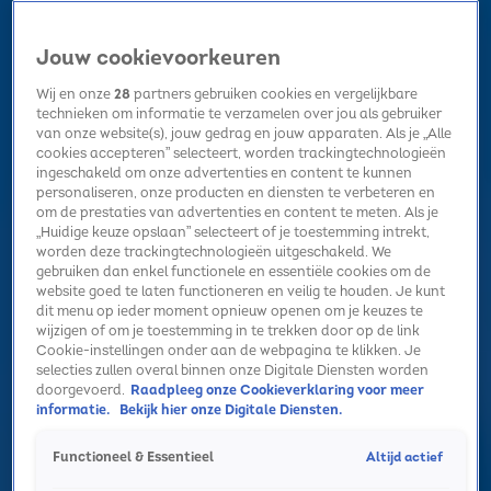
Jouw cookievoorkeuren
Wij en onze
28
partners gebruiken cookies en vergelijkbare
technieken om informatie te verzamelen over jou als gebruiker
van onze website(s), jouw gedrag en jouw apparaten. Als je „Alle
cookies accepteren” selecteert, worden trackingtechnologieën
Home
Kerst
Nieuws
Radio luisteren
Hitlijsten
Acties
ingeschakeld om onze advertenties en content te kunnen
Volg Sky Radio
personaliseren, onze producten en diensten te verbeteren en
om de prestaties van advertenties en content te meten. Als je
„Huidige keuze opslaan” selecteert of je toestemming intrekt,
worden deze trackingtechnologieën uitgeschakeld. We
Zoeken
gebruiken dan enkel functionele en essentiële cookies om de
website goed te laten functioneren en veilig te houden. Je kunt
dit menu op ieder moment opnieuw openen om je keuzes te
wijzigen of om je toestemming in te trekken door op de link
Home
Radio luisteren
Acties
Alle zenders
Summer Top 101
Cookie-instellingen onder aan de webpagina te klikken. Je
selecties zullen overal binnen onze Digitale Diensten worden
doorgevoerd.
Raadpleeg onze Cookieverklaring voor meer
informatie.
Bekijk hier onze Digitale Diensten.
Altijd actief
Functioneel & Essentieel