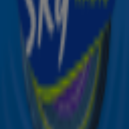
Ontvang onze nieuwsbrief
Meld je aan voor de nieuwsbrief van Sky Radio en blijf op
de hoogte van alle leuke winacties en het laatste nieuws
over je favoriete Sky-artiesten.
Aanmelden
Meld je aan voor onze wekelijkse nieuwsbrief met daarin
het laatste nieuws en aanbiedingen die wijzelf of in
samenwerking met onze partners organiseren. Je kunt je
op ieder moment afmelden. Zie voor meer informatie de
privacyverklaring
.
Snel naar
Online radio luisteren naar Sky Radio
Alle Sky zenders
Hitlijsten
Acties
Sky Radio-app
Sky Radio FM-frequenties per regio
Over Sky Radio
Contact