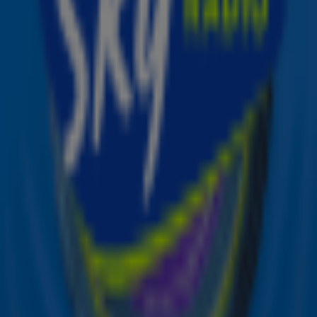
niet, maar of je ook daadwerkelijk van ieder moment
geniet? Don’t think so! Van treincrushes tot klotsende
oksels… deze 10 gedachten heeft iedere ov-reiziger. 🚂
Ontvang onze nieuwsbrief
Meld je aan voor de nieuwsbrief van Sky Radio en blijf op
de hoogte van alle leuke winacties en het laatste nieuws
over je favoriete Sky-artiesten.
Aanmelden
Meld je aan voor onze wekelijkse nieuwsbrief met daarin
het laatste nieuws en aanbiedingen die wijzelf of in
samenwerking met onze partners organiseren. Je kunt je
op ieder moment afmelden. Zie voor meer informatie de
privacyverklaring
.
Snel naar
Online radio luisteren naar Sky Radio
Alle Sky zenders
Hitlijsten
Acties
Sky Radio-app