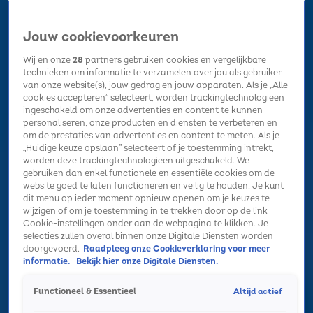
Jouw cookievoorkeuren
Wij en onze
28
partners gebruiken cookies en vergelijkbare
technieken om informatie te verzamelen over jou als gebruiker
van onze website(s), jouw gedrag en jouw apparaten. Als je „Alle
cookies accepteren” selecteert, worden trackingtechnologieën
Home
Kerst
Nieuws
Radio luisteren
Hitlijsten
Acties
ingeschakeld om onze advertenties en content te kunnen
Volg Sky Radio
personaliseren, onze producten en diensten te verbeteren en
om de prestaties van advertenties en content te meten. Als je
„Huidige keuze opslaan” selecteert of je toestemming intrekt,
worden deze trackingtechnologieën uitgeschakeld. We
Zoeken
gebruiken dan enkel functionele en essentiële cookies om de
website goed te laten functioneren en veilig te houden. Je kunt
dit menu op ieder moment opnieuw openen om je keuzes te
wijzigen of om je toestemming in te trekken door op de link
Home
Radio luisteren
Acties
Alle zenders
Summer Top 101
Cookie-instellingen onder aan de webpagina te klikken. Je
selecties zullen overal binnen onze Digitale Diensten worden
doorgevoerd.
Raadpleeg onze Cookieverklaring voor meer
informatie.
Bekijk hier onze Digitale Diensten.
Altijd actief
Functioneel & Essentieel