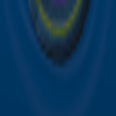
Sky Radio FM-frequenties per regio
Over Sky Radio
Contact
Voorwaarden
Privacyverklaring
Gebruiksvoorwaarden
Toegankelijkheid
Cookieverklaring
Digitale diensten
Cookie instellingen
Adverteren
Vacatures
Publieksservice
Download de Sky Radio App
Volg Sky Radio
©
2026 Talpa Network. Alle rechten voorbehouden. Geen
tekst- en datamining.
Sky Radio