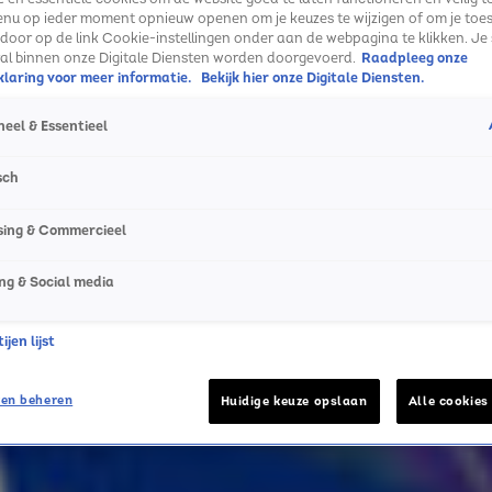
enu op ieder moment opnieuw openen om je keuzes te wijzigen of om je toe
 door op de link Cookie-instellingen onder aan de webpagina te klikken. Je 
ral binnen onze Digitale Diensten worden doorgevoerd.
Raadpleeg onze
laring voor meer informatie.
Bekijk hier onze Digitale Diensten.
eel & Essentieel
sch
sing & Commercieel
ng & Social media
jen lijst
en beheren
Huidige keuze opslaan
Alle cookies